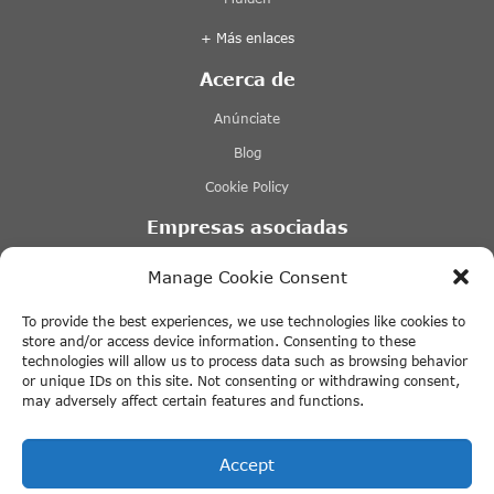
+ Más enlaces
Acerca de
Anúnciate
Blog
Cookie Policy
Empresas asociadas
Lovers Ámsterdam
Manage Cookie Consent
Stromma Canal Tours Ámsterdam
To provide the best experiences, we use technologies like cookies to
Tours & Tickets Ámsterdam
store and/or access device information. Consenting to these
technologies will allow us to process data such as browsing behavior
Tiqets
or unique IDs on this site. Not consenting or withdrawing consent,
may adversely affect certain features and functions.
+ Más enlaces
Accept
Compra tus entradas con descuento en