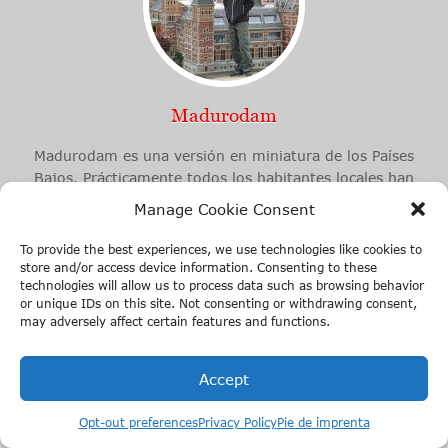
Madurodam
Madurodam es una versión en miniatura de los Países
Bajos. Prácticamente todos los habitantes locales han
visitado este parque temático al menos una vez. Es
Manage Cookie Consent
interactivo y muy divertido tanto para niños como para
adultos. Madurodam está lleno de elementos interactivos
To provide the best experiences, we use technologies like cookies to
que te enseñarán sobre temas como la gestión del agua y
store and/or access device information. Consenting to these
technologies will allow us to process data such as browsing behavior
la energía eólica.
or unique IDs on this site. Not consenting or withdrawing consent,
may adversely affect certain features and functions.
Accept
Opt-out preferences
Privacy Policy
Pie de imprenta