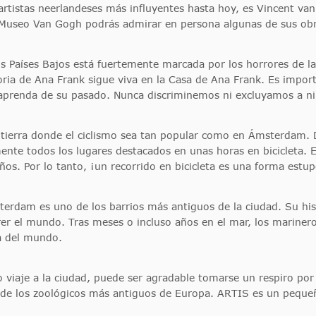
rtistas neerlandeses más influyentes hasta hoy, es Vincent van 
l Museo Van Gogh podrás admirar en persona algunas de sus ob
 los Países Bajos está fuertemente marcada por los horrores d
ria de Ana Frank sigue viva en la Casa de Ana Frank. Es import
aprenda de su pasado. Nunca discriminemos ni excluyamos a ni
 tierra donde el ciclismo sea tan popular como en Ámsterdam. D
ente todos los lugares destacados en unas horas en bicicleta.
ños. Por lo tanto, ¡un recorrido en bicicleta es una forma estu
sterdam es uno de los barrios más antiguos de la ciudad. Su hi
er el mundo. Tras meses o incluso años en el mar, los mariner
a del mundo.
 viaje a la ciudad, puede ser agradable tomarse un respiro por 
e los zoológicos más antiguos de Europa. ARTIS es un pequeñ
.