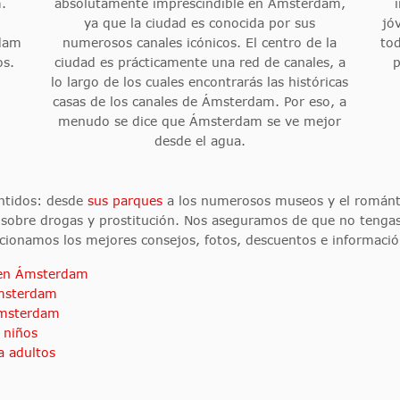
.
absolutamente imprescindible en Ámsterdam,
ya que la ciudad es conocida por sus
jó
rdam
numerosos canales icónicos. El centro de la
tod
os.
ciudad es prácticamente una red de canales, a
lo largo de los cuales encontrarás las históricas
casas de los canales de Ámsterdam. Por eso, a
menudo se dice que Ámsterdam se ve mejor
desde el agua.
ntidos: desde
sus parques
a los numerosos museos y el román
eyes sobre drogas y prostitución. Nos aseguramos de que no teng
cionamos los mejores consejos, fotos, descuentos e informació
 en Ámsterdam
Ámsterdam
Ámsterdam
 niños
 adultos