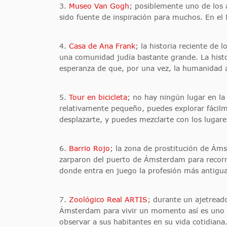
3.
Museo Van Gogh
; posiblemente uno de los a
sido fuente de inspiración para muchos. En e
4.
Casa de Ana Frank
; la historia reciente de
una comunidad judía bastante grande. La histo
esperanza de que, por una vez, la humanidad 
5.
Tour en bicicleta
; no hay ningún lugar en la
relativamente pequeño, puedes explorar fácilm
desplazarte, y puedes mezclarte con los lugare
6.
Barrio Rojo
; la zona de prostitución de Ám
zarparon del puerto de Ámsterdam para recorr
donde entra en juego la profesión más antigu
7.
Zoológico Real ARTIS
; durante un ajetreado
Ámsterdam para vivir un momento así es uno d
observar a sus habitantes en su vida cotidiana