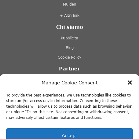
Muiden
+ Altri link
Chi siamo
Pubblicità
Blog
Cookie Policy
Partner
Lovers Canal Cruises Amsterdam
Manage Cookie Consent
Stromma Canal Tours
To provide the best experiences, we use technologies like cookies to
Tours & Tickets Amsterdam
store and/or access device information. Consenting to these
technologies will allow us to process data such as browsing behavior
Canal Motorboats
or unique IDs on this site. Not consenting or withdrawing consent,
may adversely affect certain features and functions.
+ Altri link
Accept