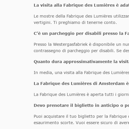
La visita alla Fabrique des Lumières è ada
Le mostre della Fabrique des Lumières utilizzan
vertigini. Ti preghiamo di tenerne conto.
C’è un parcheggio per disabili presso la 
Presso la Westergasfabriek è disponibile un nu
contrassegno di parcheggio per disabili. Se desid
Quanto dura approssimativamente la visit
In media, una visita alla Fabrique des Lumières 
La Fabrique des Lumières di Amsterdam è a
La Fabrique des Lumières è aperta tutti i giorni
Devo prenotare il biglietto in anticipo o p
Puoi acquistare il tuo biglietto per la Fabrique
esaurimento scorte. Vuoi essere sicuro di avere