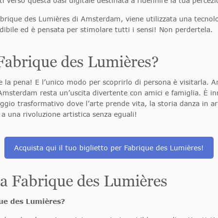
iti verso questa oasi digitale destinata a ridefinire la tua percezi
Fabrique des Lumières di Amsterdam, viene utilizzata una tecnolo
dibile ed è pensata per stimolare tutti i sensi! Non perdertela.
a Fabrique des Lumières?
 la pena! E l’unico modo per scoprirlo di persona è visitarla. A
sterdam resta un’uscita divertente con amici e famiglia. È inno
aggio trasformativo dove l’arte prende vita, la storia danza in
 a una rivoluzione artistica senza eguali!
Acquista qui il tuo biglietto per Fabrique des Lumières!
a Fabrique des Lumières
que des Lumières?