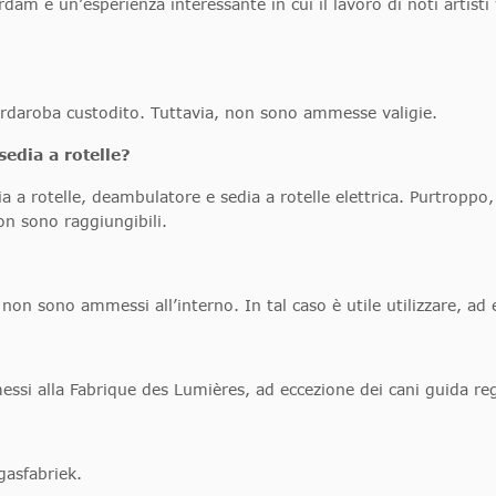
dam è un’esperienza interessante in cui il lavoro di noti artisti
ardaroba custodito. Tuttavia, non sono ammesse valigie.
sedia a rotelle?
a a rotelle, deambulatore e sedia a rotelle elettrica. Purtroppo,
on sono raggiungibili.
 non sono ammessi all’interno. In tal caso è utile utilizzare, a
si alla Fabrique des Lumières, ad eccezione dei cani guida regi
gasfabriek.