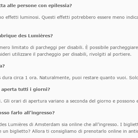
tta alle persone con epilessia?
o effetti luminosi. Questi effetti potrebbero essere meno indica
Fabrique des Lumières?
mero limitato di parcheggi per disabili. È possibile parcheggia
eri utilizzare il parcheggio per disabili, rivolgiti al portiere.
a?
dura circa 1 ora. Naturalmente, puoi restare quanto vuoi. Solo l’
perta tutti i giorni?
. Gli orari di apertura variano a seconda del giorno e possono es
osso farlo all’ingresso?
 des Lumières di Amsterdam sia online che all’ingresso. I bigliett
 un biglietto? Allora ti consigliamo di prenotarlo online in anti