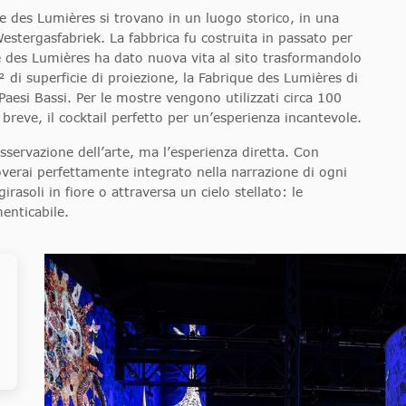
ue des Lumières si trovano in un luogo storico, in una
stergasfabriek. La fabbrica fu costruita in passato per
e des Lumières ha dato nuova vita al sito trasformandolo
² di superficie di proiezione, la Fabrique des Lumières di
aesi Bassi. Per le mostre vengono utilizzati circa 100
breve, il cocktail perfetto per un’esperienza incantevole.
servazione dell’arte, ma l’esperienza diretta. Con
roverai perfettamente integrato nella narrazione di ogni
soli in fiore o attraversa un cielo stellato: le
menticabile.