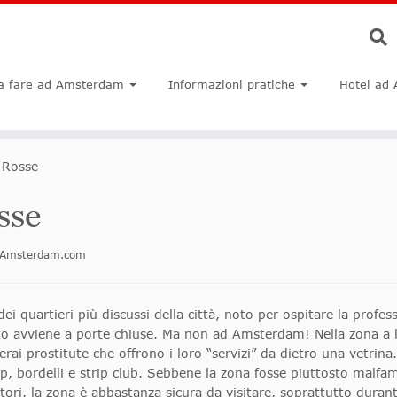
a fare ad Amsterdam
Informazioni pratiche
Hotel ad
 Rosse
sse
oinAmsterdam.com
i quartieri più discussi della città, noto per ospitare la prof
olito avviene a porte chiuse. Ma non ad Amsterdam! Nella zona a
ai prostitute che offrono i loro “servizi” da dietro una vetrina.
op, bordelli e strip club. Sebbene la zona fosse piuttosto malfa
ori, la zona è abbastanza sicura da visitare, soprattutto durante