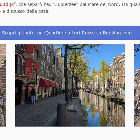
uitdijk
”, che separò l’ex “Zuiderzee” dal Mare del Nord. Da quan
 e discusso della città.
Scopri gli hotel nel Quartiere a Luci Rosse su Booking.com