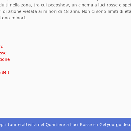
ulti nella zona, tra cui peepshow, un cinema a luci rosse e spet
’ di azione vietata ai minori di 18 anni. Non ci sono limiti di et
ttono minori.
ro
osse
zione
 sei!
pri tour e attività nel Quartiere a Luci Rosse su Getyourguide