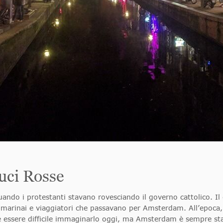
Luci Rosse
quando i protestanti stavano rovesciando il governo cattolico. Il 
 marinai e viaggiatori che passavano per Amsterdam. All’epoca,
 essere difficile immaginarlo oggi, ma Amsterdam è sempre sta