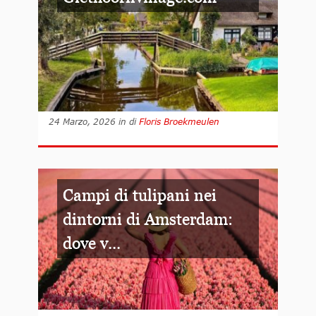
24 Marzo, 2026
in
di
Floris Broekmeulen
Campi di tulipani nei
dintorni di Amsterdam:
dove v...