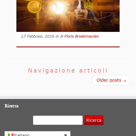
17 Febbraio, 2026
in
di
Floris Broekmeulen
Navigazione articoli
Older posts →
Ricerca
Ricerca
Italiano