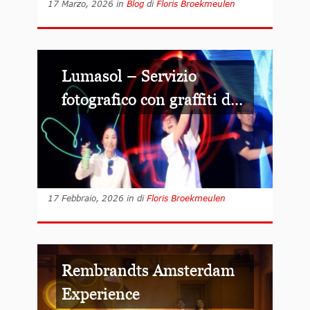
17 Marzo, 2026
in
Blog
di
Floris Broekmeulen
Lumasol – Servizio
fotografico con graffiti d...
17 Febbraio, 2026
in
di
Floris Broekmeulen
Rembrandts Amsterdam
Experience