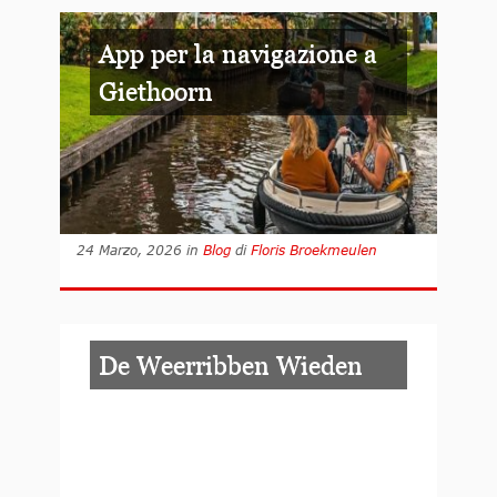
App per la navigazione a
Giethoorn
24 Marzo, 2026
in
Blog
di
Floris Broekmeulen
De Weerribben Wieden