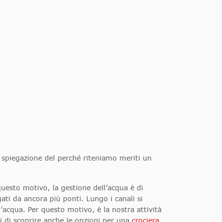
 spiegazione del perché riteniamo meriti un
 questo motivo, la gestione dell’acqua è di
ati da ancora più ponti. Lungo i canali si
acqua. Per questo motivo, è la nostra attività
 di scoprire anche le opzioni per una
crociera