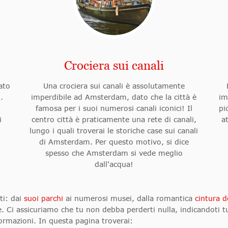
Crociera sui canali
nato
Una crociera sui canali è assolutamente
.
imperdibile ad Amsterdam, dato che la città è
im
famosa per i suoi numerosi canali iconici! Il
pi
i
centro città è praticamente una rete di canali,
a
lungo i quali troverai le storiche case sui canali
di Amsterdam. Per questo motivo, si dice
spesso che Amsterdam si vede meglio
dall'acqua!
ti: dai
suoi parchi
ai numerosi musei, dalla romantica
cintura d
one. Ci assicuriamo che tu non debba perderti nulla, indicandoti
nformazioni. In questa pagina troverai: