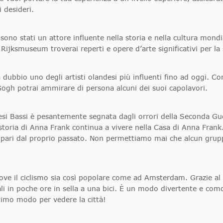
 desideri.
i sono stati un attore influente nella storia e nella cultura mond
Rijksmuseum troverai reperti e opere d’arte significativi per la 
ubbio uno degli artisti olandesi più influenti fino ad oggi. Con 
Gogh potrai ammirare di persona alcuni dei suoi capolavori.
Paesi Bassi è pesantemente segnata dagli orrori della Seconda
toria di Anna Frank continua a vivere nella Casa di Anna Frank
impari dal proprio passato. Non permettiamo mai che alcun grup
ve il ciclismo sia così popolare come ad Amsterdam. Grazie al c
pali in poche ore in sella a una bici. È un modo divertente e co
ttimo modo per vedere la città!