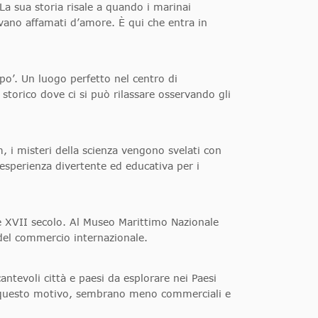
 La sua storia risale a quando i marinai
vano affamati d’amore. È qui che entra in
po’. Un luogo perfetto nel centro di
torico dove ci si può rilassare osservando gli
, i misteri della scienza vengono svelati con
esperienza divertente ed educativa per i
e XVII secolo. Al Museo Marittimo Nazionale
del commercio internazionale.
ntevoli città e paesi da esplorare nei Paesi
Per questo motivo, sembrano meno commerciali e