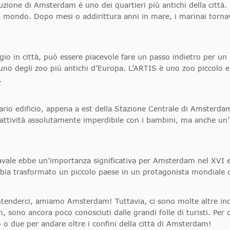
tuzione di Amsterdam è uno dei quartieri più antichi della città.
l mondo. Dopo mesi o addirittura anni in mare, i marinai torna
gio in città, può essere piacevole fare un passo indietro per un 
 degli zoo più antichi d’Europa. L’ARTIS è uno zoo piccolo e s
.
ario edificio, appena a est della Stazione Centrale di Amsterdam
attività assolutamente imperdibile con i bambini, ma anche un’
avale ebbe un’importanza significativa per Amsterdam nel XVI 
abbia trasformato un piccolo paese in un protagonista mondiale 
ntenderci, amiamo Amsterdam! Tuttavia, ci sono molte altre inca
m, sono ancora poco conosciuti dalle grandi folle di turisti. 
 o due per andare oltre i confini della città di Amsterdam!