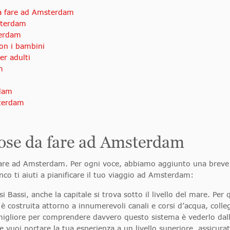
da fare ad Amsterdam
sterdam
terdam
on i bambini
r adulti
m
rdam
sterdam
cose da fare ad Amsterdam
a fare ad Amsterdam. Per ogni voce, abbiamo aggiunto una breve
co ti aiuti a pianificare il tuo viaggio ad Amsterdam:
i Bassi, anche la capitale si trova sotto il livello del mare. Per
 costruita attorno a innumerevoli canali e corsi d’acqua, colleg
migliore per comprendere davvero questo sistema è vederlo dall’
i portare la tua esperienza a un livello superiore, assicurati