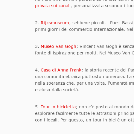
privata sui canali
, personalizzata secondo i tuoi
2.
Rijksmuseum
; sebbene piccoli, i Paesi Bass
primi giorni del commercio internazionale. Nel 
3.
Museo Van Gogh
; Vincent van Gogh è senza d
fonte di ispirazione per molti. Nel Museo Van 
4.
Casa di Anna Frank
; la storia recente dei 
una comunità ebraica piuttosto numerosa. La s
nella speranza che, per una volta, l’umanità 
escluso dalla società.
5.
Tour in bicicletta
; non c’è posto al mondo do
esplorare facilmente tutte le attrazioni princi
con i locali. Per questo, un tour in bici è un o