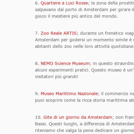
6.
Quartiere a Luci Rosse
; la zona della prosti
salpavano dal porto di Amsterdam per girare i
gioco il mestiere più antico del mondo.
7.
Zoo Reale ARTIS
; durante un frenetico viag
Amsterdam per godersi un momento simile è uno
abitanti dello zoo nelle loro attività quotidiane
8.
NEMO Science Museum
; in questo straordin
alcuni esperimenti pratici. Questo museo è un’
visitatori più grandi!
9.
Museo Marittimo Nazionale
; il commercio n
puoi scoprire come la ricca storia marittima 
10.
Gite di un giorno da Amsterdam
; non frai
Bassi. Questi luoghi, a differenza di Amsterda
riteniamo che valga la pena dedicare un giorno