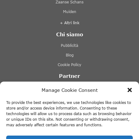
Zaanse Schans
Muiden
+ Altri link
Chi siamo
Pubblicità
Blog
Cookie Policy
Partner
Lovers Canal Cruises Amsterdam
Manage Cookie Consent
Stromma Canal Tours
To provide the best experiences, we use technologies like cookies to
Tours & Tickets Amsterdam
store and/or access device information. Consenting to these
technologies will allow us to process data such as browsing behavior
Canal Motorboats
or unique IDs on this site. Not consenting or withdrawing consent,
may adversely affect certain features and functions.
+ Altri link