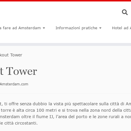
a fare ad Amsterdam
Informazioni pratiche
Hotel ad
kout Tower
t Tower
oinAmsterdam.com
ti offre senza dubbio la vista più spettacolare sulla città di
 torre è alta circa 100 metri e si trova nella zona nord della cit
terdam oltre il fiume IJ, l’area del porto e le zone rurali a nord
e città circostanti.