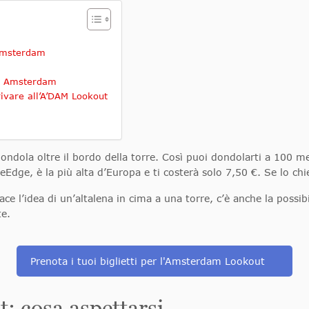
 Amsterdam
di Amsterdam
rivare all’A’DAM Lookout
dondola oltre il bordo della torre. Così puoi dondolarti a 100 me
ge, è la più alta d’Europa e ti costerà solo 7,50 €. Se lo chie
ace l’idea di un’altalena in cima a una torre, c’è anche la possib
e.
Prenota i tuoi biglietti per l'Amsterdam Lookout
 cosa aspettarsi