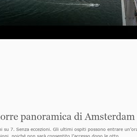
a torre panoramica di Amsterdam
ni su 7. Senza eccezioni. Gli ultimi ospiti possono entrare un’or
sioni, poiché non sarà consentito l’accesso dopo le otto.