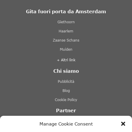
Gita fuori porta da Amsterdam
Giethoorn
Haarlem
Zaanse Schans
Muiden
+ Altri link
Chi siamo
Pubblicità
Blog
Cookie Policy
Partner
Lovers Canal Cruises Amsterdam
Manage Cookie Consent
Stromma Canal Tours