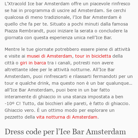
L’X
tracold Ice bar Amsterdam
offre un piacevole rinfresco
se hai in programma di uscire ad Amsterdam. Se cerchi
qualcosa di meno tradizionale, l’Ice Bar Amsterdam è
quello che fa per te. Situato a pochi minuti dalla famosa
Piazza Rembrandt, puoi iniziare la serata o concludere la
giornata con questa esperienza unica nell’Ice Bar.
Mentre le tue giornate potrebbero essere piene di attività
e visite ai
musei di Amsterdam
,
tour in bicicletta
della
città o
giri in barca
tra i canali, potresti non avere
altrettante idee per le attività notturne. All’Ice Bar
Amsterdam, puoi rinfrescarti e rilassarti fermandoti per un
tour e qualche drink, ma questo non è un bar qualunque…
all’Ice Bar Amsterdam, puoi bere in un bar fatto
interamente di ghiaccio in una stanza impostata a ben
-10º C! Tutto, dai bicchieri alle pareti, è fatto di ghiaccio.
Ghiaccio vero. È un ottimo modo per esplorare un
pezzetto della
vita notturna di Amsterdam
.
Dress code per l’Ice Bar Amsterdam