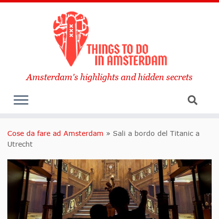
Amsterdam's highlights and hidden secrets
Cose da fare ad Amsterdam
»
Sali a bordo del Titanic a
Utrecht