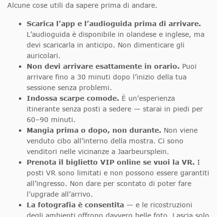
Alcune cose utili da sapere prima di andare.
Scarica l’app e l’audioguida prima di arrivare.
L’audioguida è disponibile in olandese e inglese, ma
devi scaricarla in anticipo. Non dimenticare gli
auricolari.
Non devi arrivare esattamente in orario.
Puoi
arrivare fino a 30 minuti dopo l’inizio della tua
sessione senza problemi.
Indossa scarpe comode.
È un’esperienza
itinerante senza posti a sedere — starai in piedi per
60–90 minuti.
Mangia prima o dopo, non durante.
Non viene
venduto cibo all’interno della mostra. Ci sono
venditori nelle vicinanze a Jaarbeursplein.
Prenota il biglietto VIP online se vuoi la VR.
I
posti VR sono limitati e non possono essere garantiti
all’ingresso. Non dare per scontato di poter fare
l’upgrade all’arrivo.
La fotografia è consentita
— e le ricostruzioni
degli ambienti offrono davvero belle foto. Lascia solo