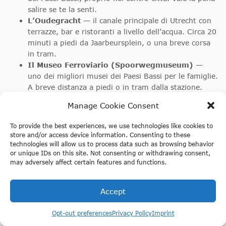
salire se te la senti.
L’Oudegracht
— il canale principale di Utrecht con
terrazze, bar e ristoranti a livello dell’acqua. Circa 20
minuti a piedi da Jaarbeursplein, o una breve corsa
in tram.
Il Museo Ferroviario (Spoorwegmuseum)
—
uno dei migliori musei dei Paesi Bassi per le famiglie.
A breve distanza a piedi o in tram dalla stazione.
Pranzo o cena vicino al Neude
— la piazza
Manage Cookie Consent
principale della città, con una buona selezione di
caffè e ristoranti in ogni direzione.
To provide the best experiences, we use technologies like cookies to
store and/or access device information. Consenting to these
Se viaggi da Amsterdam per la giornata, la mostra del
technologies will allow us to process data such as browsing behavior
Titanic combinata con un paio d’ore nel centro di Utrecht
or unique IDs on this site. Not consenting or withdrawing consent,
costituisce una giornata molto piena e soddisfacente.
may adversely affect certain features and functions.
Accept
La nostra opinione
Prenota la tua esperienza Titanic —
controlla le date disponibili su Fever
Opt-out preferences
Privacy Policy
Imprint
I Paesi Bassi hanno molte “esperienze immersive” in