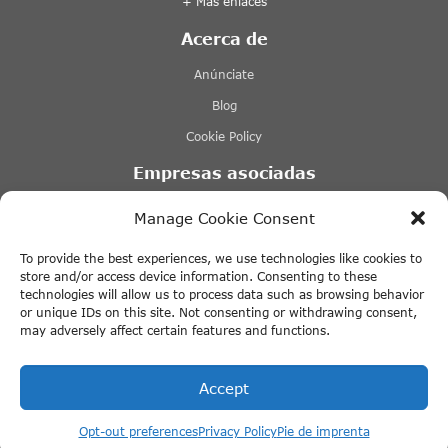
+ Más enlaces
Acerca de
Anúnciate
Blog
Cookie Policy
Empresas asociadas
Lovers Ámsterdam
Manage Cookie Consent
Stromma Canal Tours Ámsterdam
To provide the best experiences, we use technologies like cookies to
Tours & Tickets Ámsterdam
store and/or access device information. Consenting to these
technologies will allow us to process data such as browsing behavior
Tiqets
or unique IDs on this site. Not consenting or withdrawing consent,
may adversely affect certain features and functions.
+ Más enlaces
Accept
Opt-out preferences
Privacy Policy
Pie de imprenta
© 2026 ThingstodoinAmsterdam.com · All rights reserved