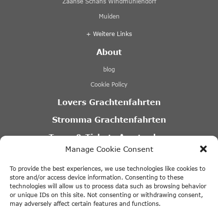
Zaanse Schans Windmühlendorf
Muiden
+ Weitere Links
About
blog
Cookie Policy
Lovers Grachtenfahrten
Stromma Grachtenfahrten
Tours & Tickets Amsterdam
Manage Cookie Consent
Canal Motorboats
To provide the best experiences, we use technologies like cookies to
Eco Boats Amsterdam
store and/or access device information. Consenting to these
technologies will allow us to process data such as browsing behavior
A’DAM VR Game Park
or unique IDs on this site. Not consenting or withdrawing consent,
may adversely affect certain features and functions.
Partner