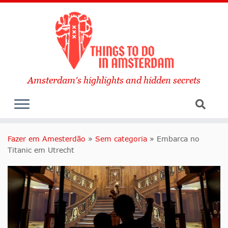
Amsterdam's highlights and hidden secrets
Fazer em Amesterdão
»
Sem categoria
»
Embarca no
Titanic em Utrecht