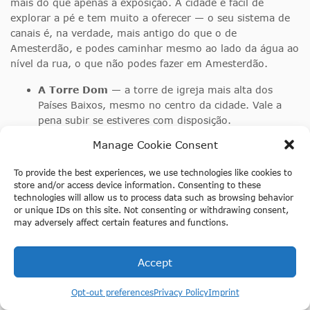
mais do que apenas a exposição. A cidade é fácil de
explorar a pé e tem muito a oferecer — o seu sistema de
canais é, na verdade, mais antigo do que o de
Amesterdão, e podes caminhar mesmo ao lado da água ao
nível da rua, o que não podes fazer em Amesterdão.
A Torre Dom
— a torre de igreja mais alta dos
Países Baixos, mesmo no centro da cidade. Vale a
pena subir se estiveres com disposição.
O Oudegracht
— o principal canal de Utrecht com
Manage Cookie Consent
esplanadas, bares e restaurantes ao nível da água. A
cerca de 20 minutos a pé da Jaarbeursplein, ou uma
To provide the best experiences, we use technologies like cookies to
curta viagem de elétrico.
store and/or access device information. Consenting to these
O Museu Ferroviário (Spoorwegmuseum)
— um
technologies will allow us to process data such as browsing behavior
or unique IDs on this site. Not consenting or withdrawing consent,
dos melhores museus dos Países Baixos para
may adversely affect certain features and functions.
famílias. A uma curta caminhada ou viagem de
elétrico da estação.
Almoço ou jantar perto da Neude
— a praça
Accept
principal da cidade, com uma boa seleção de cafés e
Reserva a tua experiência Titanic —
consulta as datas disponíveis na Fever
restaurantes em todas as direções.
Opt-out preferences
Privacy Policy
Imprint