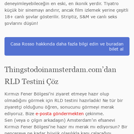
deneyimleyebileceğin en eski, en ikonik yerdir. Tiyatro
küçük bir sinemayı andırır, ancak film izlemek yerine çeşitli
18+ canlı şovlar gösterilir. Striptiz, S&M ve canlı seks
şovlarını düşün!
Casa Rosso hakkında daha fazla bilgi edin ve buradan
bilet al
Thingstodoinamsterdam.com’dan
RLD Testini Çöz
Kırmızı Fener Bölgesi’ni ziyaret etmeye hazır olup
olmadığını görmek için RLD testini hazırladık! Ne tür bir
ziyaretçi olduğunu öğren, sonucunu görmeyi merak
ediyoruz. Bize
e-posta göndermekten
çekinme.
Sen (veya o çılgın arkadaşın) Amsterdam’ın efsanevi
Kırmızı Fener Bölgesi’ne hazır mı merak mı ediyorsun? Bir
pencereye ne kadar büyük olasılıkla kapı çalacağını