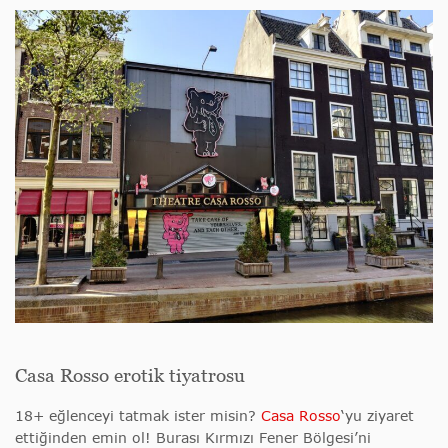
Casa Rosso erotik tiyatrosu
18+ eğlenceyi tatmak ister misin?
Casa Rosso
‘yu ziyaret
ettiğinden emin ol! Burası Kırmızı Fener Bölgesi’ni