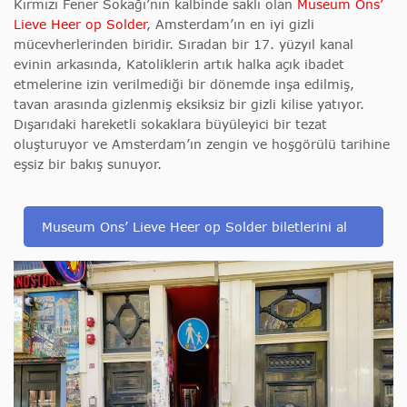
Kırmızı Fener Sokağı’nın kalbinde saklı olan
Museum Ons’
Lieve Heer op Solder
, Amsterdam’ın en iyi gizli
mücevherlerinden biridir. Sıradan bir 17. yüzyıl kanal
evinin arkasında, Katoliklerin artık halka açık ibadet
etmelerine izin verilmediği bir dönemde inşa edilmiş,
tavan arasında gizlenmiş eksiksiz bir gizli kilise yatıyor.
Dışarıdaki hareketli sokaklara büyüleyici bir tezat
oluşturuyor ve Amsterdam’ın zengin ve hoşgörülü tarihine
eşsiz bir bakış sunuyor.
Museum Ons’ Lieve Heer op Solder biletlerini al