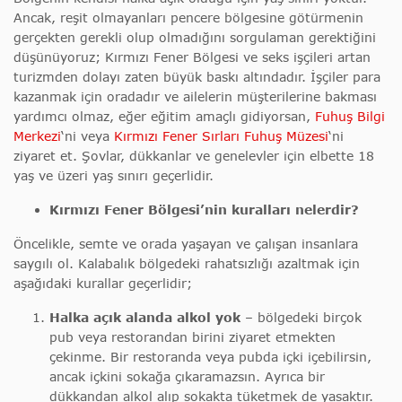
Ancak, reşit olmayanları pencere bölgesine götürmenin
gerçekten gerekli olup olmadığını sorgulaman gerektiğini
düşünüyoruz; Kırmızı Fener Bölgesi ve seks işçileri artan
turizmden dolayı zaten büyük baskı altındadır. İşçiler para
kazanmak için oradadır ve ailelerin müşterilerine bakması
yardımcı olmaz, eğer eğitim amaçlı gidiyorsan,
Fuhuş Bilgi
Merkezi
‘ni veya
Kırmızı Fener Sırları Fuhuş Müzesi
‘ni
ziyaret et. Şovlar, dükkanlar ve genelevler için elbette 18
yaş ve üzeri yaş sınırı geçerlidir.
Kırmızı Fener Bölgesi’nin kuralları nelerdir?
Öncelikle, semte ve orada yaşayan ve çalışan insanlara
saygılı ol. Kalabalık bölgedeki rahatsızlığı azaltmak için
aşağıdaki kurallar geçerlidir;
Halka açık alanda alkol yok
– bölgedeki birçok
pub veya restorandan birini ziyaret etmekten
çekinme. Bir restoranda veya pubda içki içebilirsin,
ancak içkini sokağa çıkaramazsın. Ayrıca bir
dükkandan alkol alıp sokakta tüketmek de yasaktır.