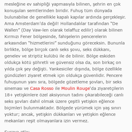
mesleğine ev sahipliği yapmasıyla bilinen, şehrin en çok
konuşulan semtlerinden biridir. Fuhuş tüm dünyada
bulunabilse de genellikle kapalı kapılar ardında gerçekleşir.
Ama Amsterdam’da değil! Hollandalılar tarafından “De
Wallen” (Day Vaw-len olarak telaffuz edilir) olarak bilinen
Kırmızı Fener bölgesinde, fahişelerin pencerelerin
arkasından “hizmetlerini” sunduğunu göreceksin. Bununla
birlikte, bölge birçok canlı seks şovu, seks dükkanı,
genelev ve striptiz kulübü ile de bilinir. Bölge eskiden
oldukça kötü şöhretli ve güvensiz olsa da, son birkaç on
yılda çok şey değişti. Yankesiciler dışında, bölge özellikle
gündüzleri ziyaret etmek için oldukça güvenlidir. Pencere
fuhuşunun yanı sıra, bölgede gözetleme şovları, bir seks
sineması ve
Casa Rosso
ile
Moulin Rouge
‘da ziyaretçilerin
18+ yetişkinlere özel aksiyonun tadını çıkarabileceği canlı
seks şovları dahil olmak üzere çeşitli yetişkin eğlence
biçimleri bulunmaktadır. Bölgede yürümek için yaş sınırı
yoktur; ancak, yetişkin dükkanları ve yetişkin eğlence
mekanları reşit olmayanlara izin vermez.
Şuraya atla;