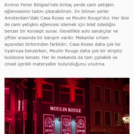
Kırmızı Fener Bölgesi’nde birkaç yerde canlı yetişkin
eğlencesinin tadını çıkarabilirsin. En bilinen yerler
Amsterdam’daki Casa Rosso ve Moulin Rouge’dur. Her ikisi
de canlı yetişkin eğlencesi izlemek için bilet ödediğin
benzer bir konsept sunar. Genellikle solo sanatçılar ve
çiftler arasında bir karışım vardır. Mekanlar ortam
açısından birbirinden farklıdır; Casa Rosso daha çok bir
tiyatroya benzerken, Moulin Rouge daha çok bir striptiz
kulübüne benzer. Her iki mekanda da tam çıplaklık ve
cinsel içerikli materyaller bulunduğunu unutma.