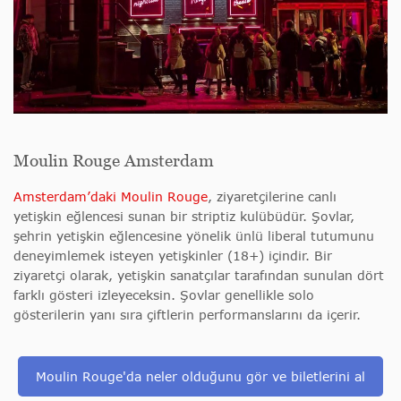
Moulin Rouge Amsterdam
Amsterdam’daki Moulin Rouge
, ziyaretçilerine canlı
yetişkin eğlencesi sunan bir striptiz kulübüdür. Şovlar,
şehrin yetişkin eğlencesine yönelik ünlü liberal tutumunu
deneyimlemek isteyen yetişkinler (18+) içindir. Bir
ziyaretçi olarak, yetişkin sanatçılar tarafından sunulan dört
farklı gösteri izleyeceksin. Şovlar genellikle solo
gösterilerin yanı sıra çiftlerin performanslarını da içerir.
Moulin Rouge'da neler olduğunu gör ve biletlerini al