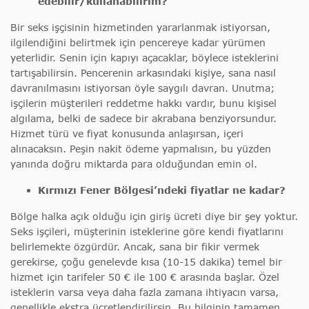
edebilir/kullanabilirim?
Bir seks işçisinin hizmetinden yararlanmak istiyorsan,
ilgilendiğini belirtmek için pencereye kadar yürümen
yeterlidir. Senin için kapıyı açacaklar, böylece isteklerini
tartışabilirsin. Pencerenin arkasındaki kişiye, sana nasıl
davranılmasını istiyorsan öyle saygılı davran. Unutma;
işçilerin müşterileri reddetme hakkı vardır, bunu kişisel
algılama, belki de sadece bir akrabana benziyorsundur.
Hizmet türü ve fiyat konusunda anlaşırsan, içeri
alınacaksın. Peşin nakit ödeme yapmalısın, bu yüzden
yanında doğru miktarda para olduğundan emin ol.
Kırmızı Fener Bölgesi’ndeki fiyatlar ne kadar?
Bölge halka açık olduğu için giriş ücreti diye bir şey yoktur.
Seks işçileri, müşterinin isteklerine göre kendi fiyatlarını
belirlemekte özgürdür. Ancak, sana bir fikir vermek
gerekirse, çoğu genelevde kısa (10-15 dakika) temel bir
hizmet için tarifeler 50 € ile 100 € arasında başlar. Özel
isteklerin varsa veya daha fazla zamana ihtiyacın varsa,
genellikle ekstra ücretlendirilirsin. Bu bilginin tamamen