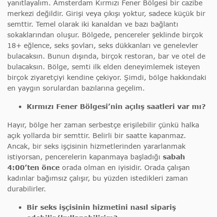
yanıtlayalım. Amsterdam Kırmızı Fener Bölgesi bir cazibe
merkezi değildir. Girişi veya çıkışı yoktur, sadece küçük bir
semttir. Temel olarak iki kanaldan ve bazı bağlantı
sokaklarından oluşur. Bölgede, pencereler şeklinde birçok
18+ eğlence, seks şovları, seks dükkanları ve genelevler
bulacaksın. Bunun dışında, birçok restoran, bar ve otel de
bulacaksın. Bölge, semti ilk elden deneyimlemek isteyen
birçok ziyaretçiyi kendine çekiyor. Şimdi, bölge hakkındaki
en yaygın sorulardan bazılarına geçelim.
Kırmızı Fener Bölgesi’nin açılış saatleri var mı?
Hayır, bölge her zaman serbestçe erişilebilir çünkü halka
açık yollarda bir semttir. Belirli bir saatte kapanmaz.
Ancak, bir seks işçisinin hizmetlerinden yararlanmak
istiyorsan, pencerelerin kapanmaya başladığı
sabah
4:00’ten
önce
orada olman en iyisidir. Orada çalışan
kadınlar bağımsız çalışır, bu yüzden istedikleri zaman
durabilirler.
Bir seks işçisinin hizmetini nasıl sipariş