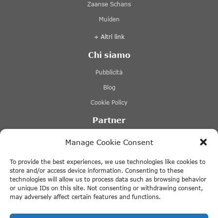
Zaanse Schans
Muiden
+ Altri link
Chi siamo
Pubblicità
Blog
Cookie Policy
Partner
Lovers Canal Cruises Amsterdam
Manage Cookie Consent
Stromma Canal Tours
To provide the best experiences, we use technologies like cookies to
Tours & Tickets Amsterdam
store and/or access device information. Consenting to these
technologies will allow us to process data such as browsing behavior
Canal Motorboats
or unique IDs on this site. Not consenting or withdrawing consent,
may adversely affect certain features and functions.
+ Altri link