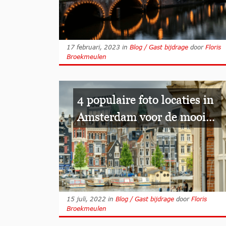
17 februari, 2023
in
Blog / Gast bijdrage
door
Floris
Broekmeulen
4 populaire foto locaties in
Amsterdam voor de mooi...
15 juli, 2022
in
Blog / Gast bijdrage
door
Floris
Broekmeulen