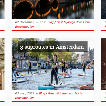
02 december, 2022
in
Blog / Gast bijdrage
door
Floris
Broekmeulen
3 suproutes in Amsterdam
03 mei, 2022
in
Blog / Gast bijdrage
door
Floris
Broekmeulen