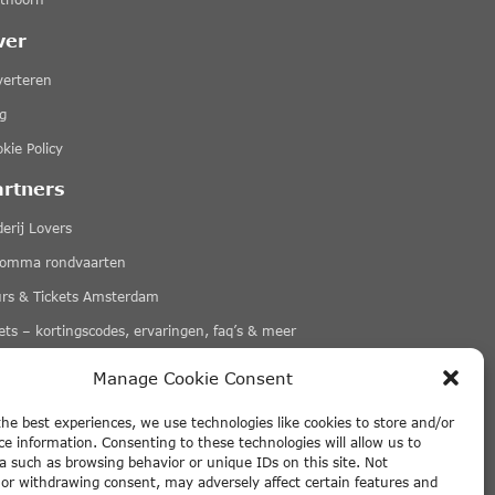
ver
verteren
g
kie Policy
artners
erij Lovers
romma rondvaarten
urs & Tickets Amsterdam
ets – kortingscodes, ervaringen, faq’s & meer
eer links
Manage Cookie Consent
the best experiences, we use technologies like cookies to store and/or
ce information. Consenting to these technologies will allow us to
a such as browsing behavior or unique IDs on this site. Not
or withdrawing consent, may adversely affect certain features and