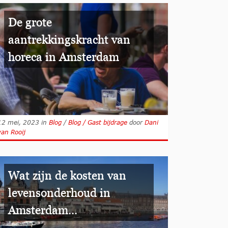
De grote
aantrekkingskracht van
horeca in Amsterdam
12 mei, 2023
in
Blog
/
Blog / Gast bijdrage
door
Dani
van Rooij
Wat zijn de kosten van
levensonderhoud in
Amsterdam...