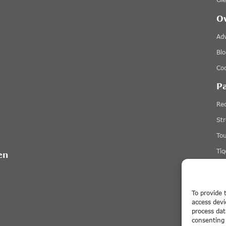
O
Ad
Blo
Coo
P
Red
St
To
Tiq
en
+ M
To provide 
access devi
process dat
consenting 