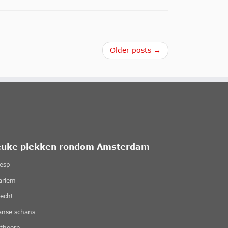
Older posts →
euke plekken rondom Amsterdam
esp
arlem
recht
anse schans
ethoorn