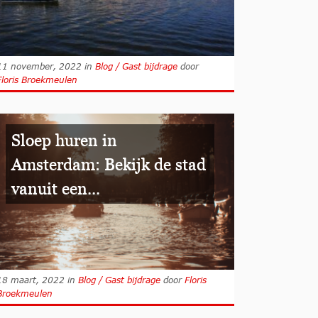
11 november, 2022
in
Blog / Gast bijdrage
door
Floris Broekmeulen
Sloep huren in
Amsterdam: Bekijk de stad
vanuit een...
18 maart, 2022
in
Blog / Gast bijdrage
door
Floris
Broekmeulen