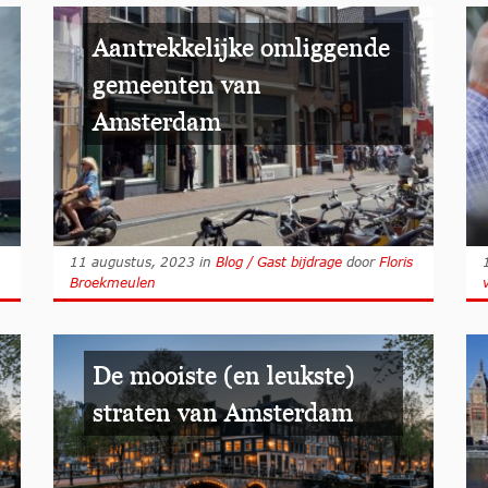
Aantrekkelijke omliggende
gemeenten van
Amsterdam
11 augustus, 2023
in
Blog / Gast bijdrage
door
Floris
Broekmeulen
De mooiste (en leukste)
straten van Amsterdam