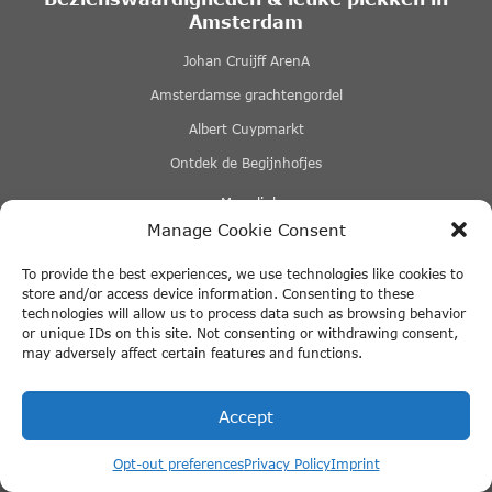
Amsterdam
Johan Cruijff ArenA
Amsterdamse grachtengordel
Albert Cuypmarkt
Ontdek de Begijnhofjes
+ Meer links
Manage Cookie Consent
Hotels in Amsterdam
To provide the best experiences, we use technologies like cookies to
De beste luxe hotels in Amsterdam
store and/or access device information. Consenting to these
technologies will allow us to process data such as browsing behavior
Praktische informatie
or unique IDs on this site. Not consenting or withdrawing consent,
may adversely affect certain features and functions.
De beste bezorgdiensten in Amsterdam
Parkeren in Amsterdam
Accept
Leuke plekken rondom Amsterdam
Opt-out preferences
Privacy Policy
Imprint