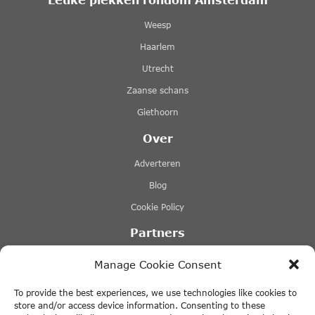
Weesp
Haarlem
Utrecht
Zaanse schans
Giethoorn
Over
Adverteren
Blog
Cookie Policy
Partners
Rederij Lovers
Manage Cookie Consent
Stromma rondvaarten
To provide the best experiences, we use technologies like cookies to
Tours & Tickets Amsterdam
store and/or access device information. Consenting to these