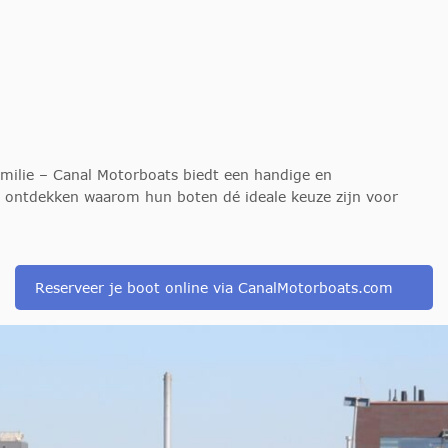
familie – Canal Motorboats biedt een handige en
te ontdekken waarom hun boten dé ideale keuze zijn voor
Reserveer je boot online via CanalMotorboats.com