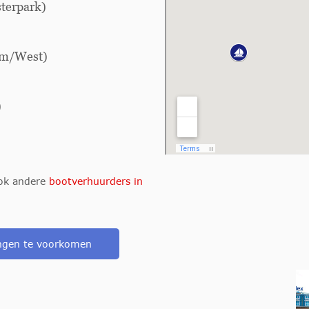
terpark)
um/West)
)
ook andere
bootverhuurders in
lingen te voorkomen