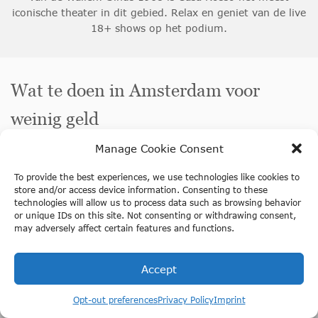
iconische theater in dit gebied. Relax en geniet van de live
18+ shows op het podium.
Wat te doen in Amsterdam voor
weinig geld
Manage Cookie Consent
Wat te doen in Amsterdam met een low budget? Zoals je
misschien wel weet is Amsterdam niet goedkoop en een
To provide the best experiences, we use technologies like cookies to
stukje duurder dan andere delen van Nederland. Dat
store and/or access device information. Consenting to these
betekent natuurlijk niet dat je geen leuke dingen kunt
technologies will allow us to process data such as browsing behavior
doen met een beperkt budget! Je moet je dag of dagen
or unique IDs on this site. Not consenting or withdrawing consent,
misschien wat beter plannen en proberen om voordeliger
may adversely affect certain features and functions.
alternatieven te zoeken. Hieronder hebben we een paar
opties voor je geselecteerd die je kunt doen die niet duur
Accept
én leuk zijn.
Opt-out preferences
Privacy Policy
Imprint