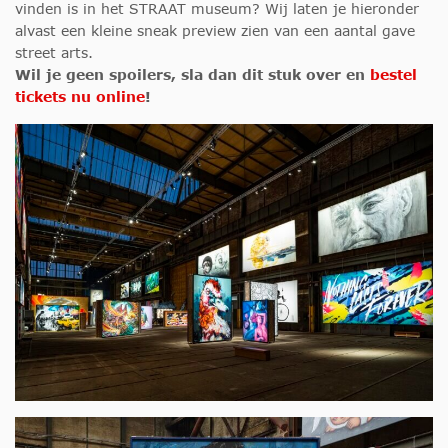
vinden is in het STRAAT museum? Wij laten je hieronder
alvast een kleine sneak preview zien van een aantal gave
street arts.
Wil je geen spoilers, sla dan dit stuk over en
bestel
tickets nu online
!