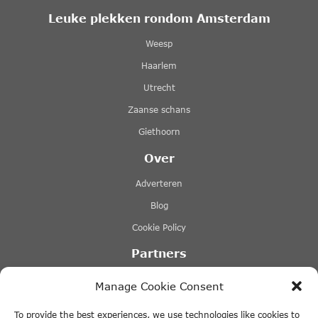
Leuke plekken rondom Amsterdam
Weesp
Haarlem
Utrecht
Zaanse schans
Giethoorn
Over
Adverteren
Blog
Cookie Policy
Partners
Rederij Lovers
Manage Cookie Consent
Stromma rondvaarten
To provide the best experiences, we use technologies like cookies to