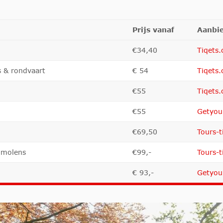
Prijs vanaf
Aanbie
€34,40
Tiqets
s & rondvaart
€ 54
Tiqets
€55
Tiqets
€55
Getyou
€69,50
Tours-t
dmolens
€99,-
Tours-t
€ 93,-
Getyou