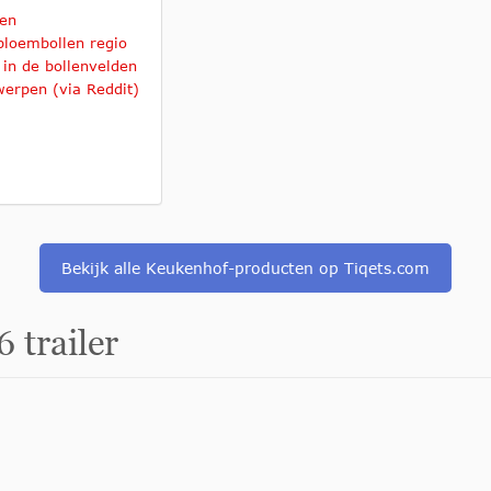
en
 bloembollen regio
 in de bollenvelden
erpen (via Reddit)
Bekijk alle Keukenhof-producten op Tiqets.com
 trailer