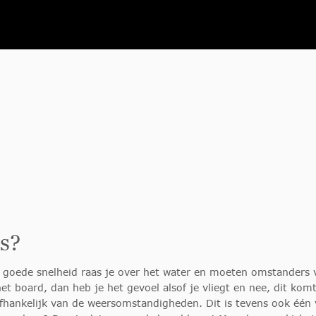
ls?
n goede snelheid raas je over het water en moeten omstanders 
et board, dan heb je het gevoel alsof je vliegt en nee, dit komt 
fhankelijk van de weersomstandigheden. Dit is tevens ook één 