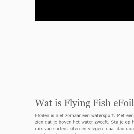
Wat is Flying Fish eFoi
Efoilen is niet zomaar een watersport. Met ee
zien dat je boven het water zweeft. Sta je op h
mix van surfen, kiten en vliegen maar dan ona