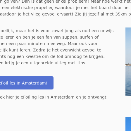
een golven? Dan is dat geen enkel probleem! Maar hoe werkt het 
een elektrische propeller, waardoor je met het board door het
ardoor je het vlieg gevoel ervaart! Zie jij jezelf al met 35km 
moeilijk, maar het is voor zowel jong als oud een onwijs
te leren en ben je een fan van suppen, surfen of
innen een paar minuten mee weg. Maar ook voor
lijk kunt leren. Zodra je het evenwicht gevoel te
chts nog een kwestie om de foil omhoog te krijgen.
en krijg je een uitgebreide uitleg met tips.
eFoil les in Amsterdam!
ek hier je eFoiling les in Amsterdam en je ontvangt