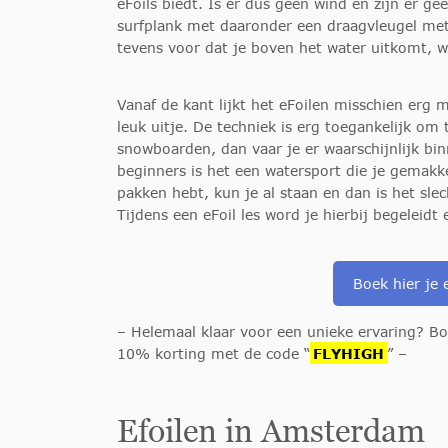
eFoils biedt. Is er dus geen wind en zijn er g
surfplank met daaronder een draagvleugel met 
tevens voor dat je boven het water uitkomt, wa
Vanaf de kant lijkt het eFoilen misschien erg 
leuk uitje. De techniek is erg toegankelijk om 
snowboarden, dan vaar je er waarschijnlijk b
beginners is het een watersport die je gemakke
pakken hebt, kun je al staan en dan is het sle
Tijdens een eFoil les word je hierbij begeleidt 
Boek hier je 
– Helemaal klaar voor een unieke ervaring? Bo
10% korting met de code “
FLYHIGH
” –
Efoilen in Amsterdam