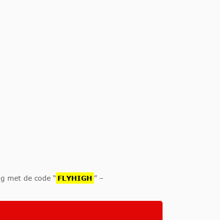
ng met de code “
FLYHIGH
” –