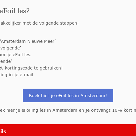
Foil les?
akkelijker met de volgende stappen:
ie ‘Amsterdam Nieuwe Meer’
‘volgende’
r je eFoil les.
gende’
0% kortingscode te gebruiken!
ing in je e-mail
Boek hier je eFoil les in Amsterdam!
ek hier je eFoiling les in Amsterdam en je ontvangt 10% korti
ils