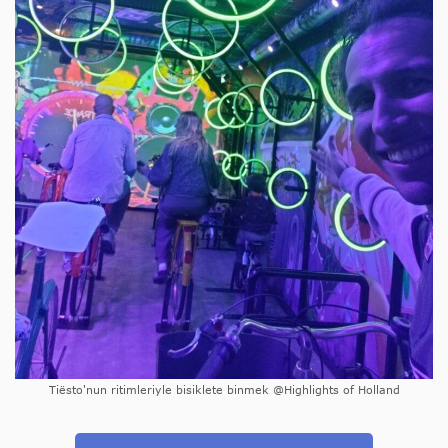
Tiësto'nun ritimleriyle bisiklete binmek @Highlights of Holland