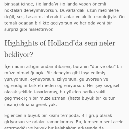
bir saat içinde, Hollanda’yı Hollanda yapan önemli
noktaları deneyimliyorsun. Duvarlardaki uzun metinlerle
değil, ses, tasarım, interaktif anlar ve akıllı teknolojiyle. On
temalı odadan birlikte geçiyorsun ve her oda yeni bir
sürpriz gibi hissettiriyor.
Highlights of Holland’da seni neler
bekliyor?
İçeri adım attığın andan itibaren, buranın “dur ve oku” bir
müze olmadığı açık. Bir deneyim gibi inşa edilmiş:
yürüyorsun, oynuyorsun, izliyorsun, gülüyorsun ve
öğrendiğini fark etmeden öğreniyorsun. Her şey sezgisel
olacak şekilde tasarlanmış, bu yüzden harika vakit
geçirmek için bir müze uzmanı (hatta büyük bir kültür
insanı) olmana gerek yok.
Eğlencenin büyük bir kısmı tempoda. Bir grup olarak
giriyorsun ve odalar zamanlanmış. Bu, kimsenin seni acele
ettirmediği ve büyük bir kalabalığın arkasında da