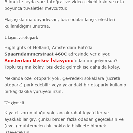
Bilmekte fayda var: fotoğraf ve video çekebilirsin ve rota
boyunca tuvaletler mevcuttur.
Flaş ışıklarına duyarlıysan, bazı odalarda ışık efektleri
kullanıldığını unutma.
Ulaşım ve otopark
Highlights of Holland, Amsterdam Batı’da
Spaarndammerstraat 460C
adresinde yer alıyor.
Amsterdam Merkez İstasyonu
‘ndan mı geliyorsun?
Toplu taşıma kolay, bisikletle gelmek ise daha da kolay.
Mekanda özel otopark yok. Çevredeki sokaklara (ücretli
otopark) park edebilir veya yakındaki bir otoparkı kullanıp
birkaç dakika yürüyebilirsin.
Ne giymeli
Kıyafet zorunluluğu yok, ancak rahat kıyafetler ve
ayakkabılar giy, çünkü birden fazla odadan geçeceksin ve
(evet) muhtemelen bir noktada bisiklete binmek
isteyeceksin.