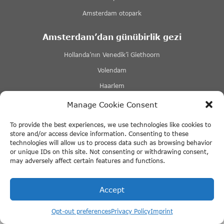
Amsterdam otopark
Amsterdam’dan günübirlik gezi
Hollanda’nın Venedik’i Giethoorn
Volendam
Haarlem
Zaanse Schans Yel Değirmeni Köyü
Manage Cookie Consent
+ Daha fazla bağlantı
To provide the best experiences, we use technologies like cookies to
store and/or access device information. Consenting to these
Hakkımızda
technologies will allow us to process data such as browsing behavior
or unique IDs on this site. Not consenting or withdrawing consent,
Blog
may adversely affect certain features and functions.
Cookie Policy
Accept
Iş ortakları
Highlights of Holland biletlerini buradan
al
Lovers Kanal Turları Amsterdam
Opt-out preferences
Privacy Policy
Imprint