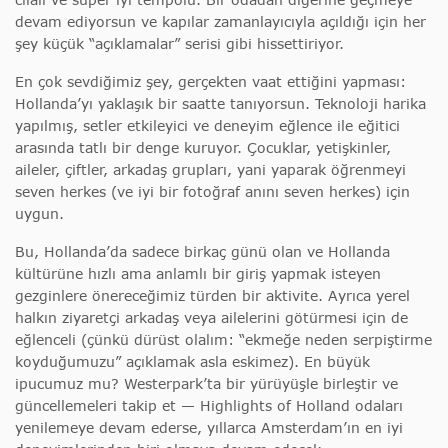
devam ediyorsun ve kapılar zamanlayıcıyla açıldığı için her
şey küçük “açıklamalar” serisi gibi hissettiriyor.
En çok sevdiğimiz şey, gerçekten vaat ettiğini yapması:
Hollanda’yı yaklaşık bir saatte tanıyorsun. Teknoloji harika
yapılmış, setler etkileyici ve deneyim eğlence ile eğitici
arasında tatlı bir denge kuruyor. Çocuklar, yetişkinler,
aileler, çiftler, arkadaş grupları, yani yaparak öğrenmeyi
seven herkes (ve iyi bir fotoğraf anını seven herkes) için
uygun.
Bu, Hollanda’da sadece birkaç günü olan ve Hollanda
kültürüne hızlı ama anlamlı bir giriş yapmak isteyen
gezginlere önereceğimiz türden bir aktivite. Ayrıca yerel
halkın ziyaretçi arkadaş veya ailelerini götürmesi için de
eğlenceli (çünkü dürüst olalım: “ekmeğe neden serpiştirme
koyduğumuzu” açıklamak asla eskimez). En büyük
ipucumuz mu? Westerpark’ta bir yürüyüşle birleştir ve
güncellemeleri takip et — Highlights of Holland odaları
yenilemeye devam ederse, yıllarca Amsterdam’ın en iyi