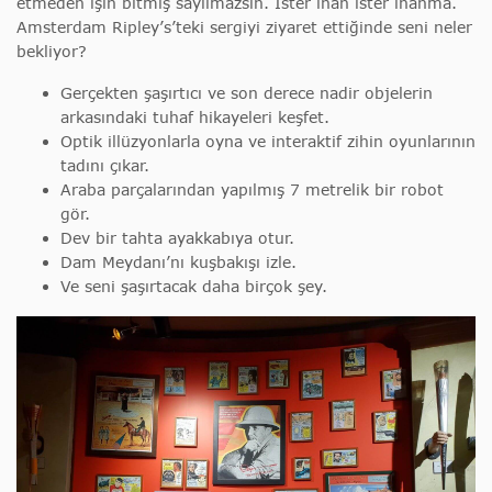
etmeden işin bitmiş sayılmazsın. İster inan ister inanma.
Amsterdam Ripley’s’teki sergiyi ziyaret ettiğinde seni neler
bekliyor?
Gerçekten şaşırtıcı ve son derece nadir objelerin
arkasındaki tuhaf hikayeleri keşfet.
Optik illüzyonlarla oyna ve interaktif zihin oyunlarının
tadını çıkar.
Araba parçalarından yapılmış 7 metrelik bir robot
gör.
Dev bir tahta ayakkabıya otur.
Dam Meydanı’nı kuşbakışı izle.
Ve seni şaşırtacak daha birçok şey.