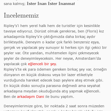
sana kalmış;
İster İnan İster İnanma!
İncelememiz
Ripley’s’i hem yerel halk hem de turistler için kesinlikle
tavsiye ediyoruz. Dürüst olmak gerekirse, ben (Floris) kız
arkadaşımla Ripley’s’e çıktığımızda daha birkaç aydır
birlikteydik. Deneyim o kadar çok farklı benzersiz eşya,
gerçek ve yapılacak şey sunuyor ki herkes için ilgi çekici bir
şeyler var. Öte yandan, muhtemelen ilgini çekmeyecek
şeyler de deneyimleyeceksin. Her neyse, Amsterdam’da
yapılacak çok
eğlenceli bir şey
.
Ripley’s’te ek para ödemen gereken birkaç şey var, örneğin
dünyanın en küçük diskosu veya bir lazer etiketiyle
vurduğunda hareket edecek bazı şeylere ateş etmek gibi.
En küçük disko sonuçta parasına değmedi ama seyahat
arkadaşına meydan okuduğunda atış yapmak eğlenceli.
Ben de
arkadaşım Dani
ile bunu yaptım.
Deneyimlerimize göre, bir noktada 2 saat sonra müzeden