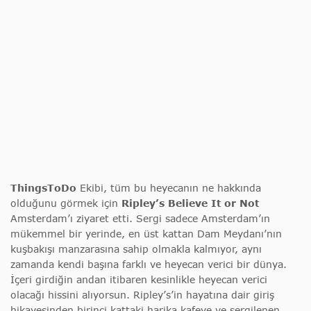
ThingsToDo
Ekibi, tüm bu heyecanın ne hakkında
olduğunu görmek için
Ripley’s Believe It or Not
Amsterdam’ı ziyaret etti. Sergi sadece Amsterdam’ın
mükemmel bir yerinde, en üst kattan Dam Meydanı’nın
kuşbakışı manzarasına sahip olmakla kalmıyor, aynı
zamanda kendi başına farklı ve heyecan verici bir dünya.
İçeri girdiğin andan itibaren kesinlikle heyecan verici
olacağı hissini alıyorsun. Ripley’s’in hayatına dair giriş
hikayesinden birinci kattaki harika kafeye ve sergilenen