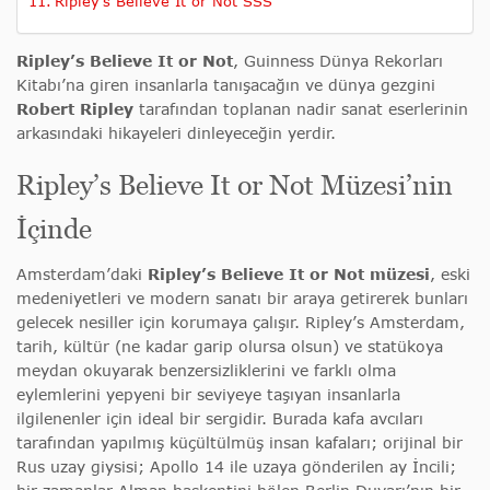
Ripley’s Believe It or Not SSS
Ripley’s Believe It or Not
, Guinness Dünya Rekorları
Kitabı’na giren insanlarla tanışacağın ve dünya gezgini
Robert Ripley
tarafından toplanan nadir sanat eserlerinin
arkasındaki hikayeleri dinleyeceğin yerdir.
Ripley’s Believe It or Not Müzesi’nin
İçinde
Amsterdam’daki
Ripley’s Believe It or Not müzesi
, eski
medeniyetleri ve modern sanatı bir araya getirerek bunları
gelecek nesiller için korumaya çalışır. Ripley’s Amsterdam,
tarih, kültür (ne kadar garip olursa olsun) ve statükoya
meydan okuyarak benzersizliklerini ve farklı olma
eylemlerini yepyeni bir seviyeye taşıyan insanlarla
ilgilenenler için ideal bir sergidir. Burada kafa avcıları
tarafından yapılmış küçültülmüş insan kafaları; orijinal bir
Rus uzay giysisi; Apollo 14 ile uzaya gönderilen ay İncili;