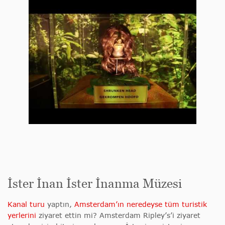
İster İnan İster İnanma Müzesi
Kanal turu
yaptın,
Amsterdam’ın neredeyse tüm turistik
yerlerini
ziyaret ettin mi? Amsterdam Ripley’s’i ziyaret