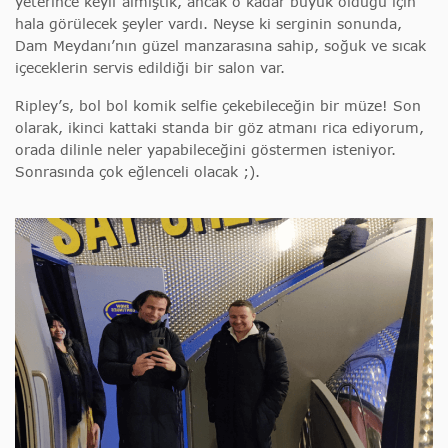
yeterince keyif almıştık, ancak o kadar büyük olduğu için
hala görülecek şeyler vardı. Neyse ki serginin sonunda,
Dam Meydanı’nın güzel manzarasına sahip, soğuk ve sıcak
içeceklerin servis edildiği bir salon var.
Ripley’s, bol bol komik selfie çekebileceğin bir müze! Son
olarak, ikinci kattaki standa bir göz atmanı rica ediyorum,
orada dilinle neler yapabileceğini göstermen isteniyor.
Sonrasında çok eğlenceli olacak ;).