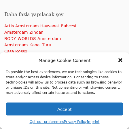
Daha fazla yapılacak şey
Artis Amsterdam Hayvanat Bahçesi
Amsterdam Zindanı
BODY WORLDS Amsterdam
Amsterdam Kanal Turu
Casa Rosso
Heineken Deneyimi
Manage Cookie Consent
İŞTE HOLLANDA
Moco Müzesi
To provide the best experiences, we use technologies like cookies to
NEMO Bilim Müzesi
store and/or access device information. Consenting to these
technologies will allow us to process data such as browsing behavior
Powerzone
or unique IDs on this site. Not consenting or withdrawing consent,
Rijksmuseum
may adversely affect certain features and functions.
Stedelijk Müzesi
Tropenmuseum
Van Gogh Müzesi
Accept
Ripley's Believe It or Not biletlerini Tours-
tickets.com adresinden satın al
Opt-out preferences
Privacy Policy
Imprint
Ripley&apos;s Believe It or Not&apos;u ziyaret ettin mi?