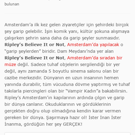
bulunan
Amsterdam’a ilk kez gelen ziyaretçiler için şehirdeki birçok
şey garip gelebilir. İşin komik yanı, kültür şokuna alışmaya
çalışırken şehrin sana daha da garip şeyler sunmasıdır.
Ripley’s Believe It or Not
,
Amsterdam’da yapılacak
o
“garip şeylerden” biridir. Dam Meydanı’nda yer alan
Ripley’s Believe It or Not
,
Amsterdam’da sıradan bir
müze
değil. Sadece tuhaf objelerin sergilendiği bir yer
değil, aynı zamanda 5 boyutlu sinema salonu olan bir
cazibe merkezidir. Dünyanın en uzun insanının hemen
yanında durabilir, tüm vücuduna dövme yaptırmış ve tuhaf
takılarla piercingleri olan bir “Vampir Kadın”a bakabilirsin.
Ripley’s Amsterdam’ın kapılarının ardında çılgın ve garip
bir dünya canlanır. Okuduklarının ve gördüklerinin
gerçekten doğru olup olmadığına kendin karar vermen
gereken bir dünya. Şaşırmaya hazır ol! İster İnan İster
İnanma, gördüğün her şey GERÇEK!