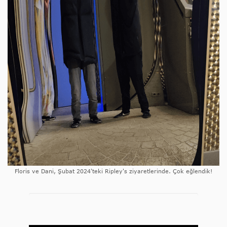
Floris ve Dani, Şubat 2024'teki Ripley's ziyaretlerinde. Çok eğlendik!