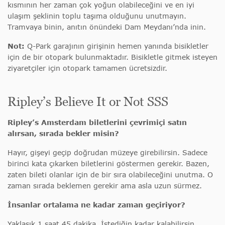
kısmının her zaman çok yoğun olabileceğini ve en iyi
ulaşım şeklinin toplu taşıma olduğunu unutmayın.
Tramvaya binin, anıtın önündeki Dam Meydanı’nda inin.
Not:
Q-Park garajının girişinin hemen yanında bisikletler
için de bir otopark bulunmaktadır. Bisikletle gitmek isteyen
ziyaretçiler için otopark tamamen ücretsizdir.
Ripley’s Believe It or Not SSS
Ripley’s Amsterdam biletlerini çevrimiçi satın
alırsan, sırada bekler misin?
Hayır, gişeyi geçip doğrudan müzeye girebilirsin. Sadece
birinci kata çıkarken biletlerini göstermen gerekir. Bazen,
zaten bileti olanlar için de bir sıra olabileceğini unutma. O
zaman sırada beklemen gerekir ama asla uzun sürmez.
İnsanlar ortalama ne kadar zaman geçiriyor?
Yaklaşık 1 saat 45 dakika. İstediğin kadar kalabilirsin.