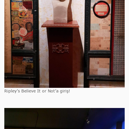
Ripley’s Believe It or Not’a giriş!