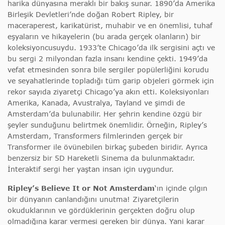
harika dünyasına meraklı bir bakış sunar. 1890’da Amerika
Birleşik Devletleri’nde doğan Robert Ripley, bir
maceraperest, karikatürist, muhabir ve en önemlisi, tuhaf
eşyaların ve hikayelerin (bu arada gerçek olanların) bir
koleksiyoncusuydu. 1933’te Chicago’da ilk sergisini açtı ve
bu sergi 2 milyondan fazla insanı kendine çekti. 1949’da
vefat etmesinden sonra bile sergiler popülerliğini korudu
ve seyahatlerinde topladığı tüm garip objeleri görmek için
rekor sayıda ziyaretçi Chicago’ya akın etti. Koleksiyonları
Amerika, Kanada, Avustralya, Tayland ve şimdi de
Amsterdam’da bulunabilir. Her şehrin kendine özgü bir
şeyler sunduğunu belirtmek önemlidir. Örneğin, Ripley’s
Amsterdam, Transformers filmlerinden gerçek bir
Transformer ile övünebilen birkaç şubeden biridir. Ayrıca
benzersiz bir 5D Hareketli Sinema da bulunmaktadır.
İnteraktif sergi her yaştan insan için uygundur.
Ripley’s Believe It or Not Amsterdam
‘ın içinde çılgın
bir dünyanın canlandığını unutma! Ziyaretçilerin
okuduklarının ve gördüklerinin gerçekten doğru olup
olmadığına karar vermesi gereken bir dünya. Yani karar