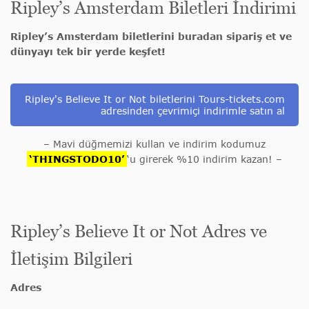
Ripley’s Amsterdam Biletleri İndirimi
Ripley’s Amsterdam biletlerini buradan sipariş et ve
dünyayı tek bir yerde keşfet!
Ripley's Believe It or Not biletlerini Tours-tickets.com
adresinden çevrimiçi indirimle satın al
– Mavi düğmemizi kullan ve indirim kodumuz
‘THINGSTODO10’
‘u girerek %10 indirim kazan! –
Ripley’s Believe It or Not Adres ve
İletişim Bilgileri
Adres