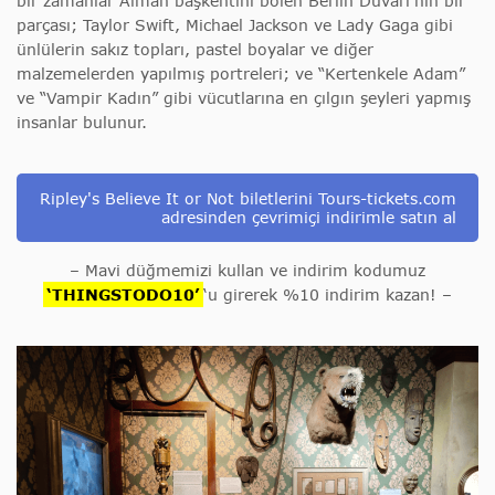
bir zamanlar Alman başkentini bölen Berlin Duvarı’nın bir
parçası; Taylor Swift, Michael Jackson ve Lady Gaga gibi
ünlülerin sakız topları, pastel boyalar ve diğer
malzemelerden yapılmış portreleri; ve “Kertenkele Adam”
ve “Vampir Kadın” gibi vücutlarına en çılgın şeyleri yapmış
insanlar bulunur.
Ripley's Believe It or Not biletlerini Tours-tickets.com
adresinden çevrimiçi indirimle satın al
– Mavi düğmemizi kullan ve indirim kodumuz
‘THINGSTODO10’
‘u girerek %10 indirim kazan! –