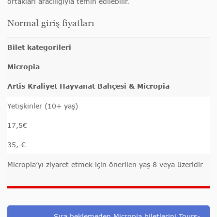
ortakları aracılığıyla temin edilebilir.
Normal giriş fiyatları
Bilet kategorileri
Micropia
Artis Kraliyet Hayvanat Bahçesi & Micropia
Yetişkinler (10+ yaş)
17,5€
35,-€
Micropia’yı ziyaret etmek için önerilen yaş 8 veya üzeridir
Sıra beklemeden Micropia biletlerini Tours-