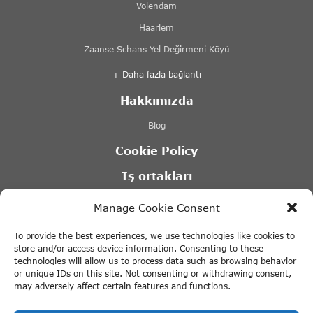
Volendam
Haarlem
Zaanse Schans Yel Değirmeni Köyü
+ Daha fazla bağlantı
Hakkımızda
Blog
Cookie Policy
Iş ortakları
Lovers Kanal Turları Amsterdam
Manage Cookie Consent
Stromma kanal turları
To provide the best experiences, we use technologies like cookies to
Tours & Tickets Amsterdam
store and/or access device information. Consenting to these
technologies will allow us to process data such as browsing behavior
Canal Motorboats – Amsterdam tekne kiralama
or unique IDs on this site. Not consenting or withdrawing consent,
may adversely affect certain features and functions.
+ Daha fazla bağlantı