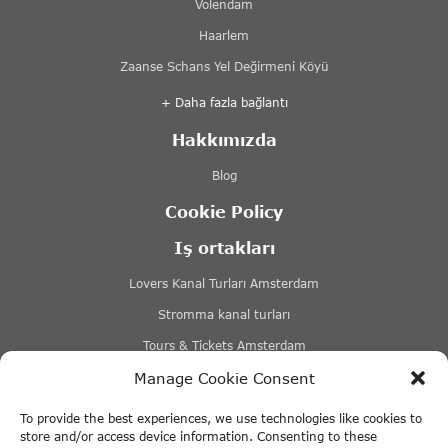
Volendam
Haarlem
Zaanse Schans Yel Değirmeni Köyü
+ Daha fazla bağlantı
Hakkımızda
Blog
Cookie Policy
Iş ortakları
Lovers Kanal Turları Amsterdam
Stromma kanal turları
Tours & Tickets Amsterdam
Manage Cookie Consent
Canal Motorboats – Amsterdam tekne kiralama
+ Daha fazla bağlantı
To provide the best experiences, we use technologies like cookies to
store and/or access device information. Consenting to these