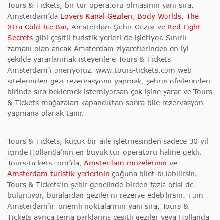
Tours & Tickets, bir tur operatörü olmasının yanı sıra,
Amsterdam’da
Lovers Kanal Gezileri
,
Body Worlds
,
The
Xtra Cold Ice Bar
, Amsterdam Şehir Gezisi ve
Red Light
Secrets
gibi çeşitli turistik yerleri de işletiyor. Sınırlı
zamanı olan ancak Amsterdam ziyaretlerinden en iyi
şekilde yararlanmak isteyenlere Tours & Tickets
Amsterdam’ı öneriyoruz. www.tours-tickets.com web
sitelerinden gezi rezervasyonu yapmak, şehrin ofislerinden
birinde sıra beklemek istemiyorsan çok işine yarar ve Tours
& Tickets mağazaları kapandıktan sonra bile rezervasyon
yapmana olanak tanır.
Tours & Tickets, küçük bir aile işletmesinden sadece 30 yıl
içinde Hollanda’nın en büyük tur operatörü haline geldi.
Tours-tickets.com’da,
Amsterdam müzelerinin
ve
Amsterdam turistik yerlerinin
çoğuna bilet bulabilirsin.
Tours & Tickets’ın şehir genelinde birden fazla ofisi de
bulunuyor, buralardan gezilerini rezerve edebilirsin. Tüm
Amsterdam’ın önemli noktalarının yanı sıra, Tours &
Tickets ayrıca tema parklarına çeşitli geziler veya Hollanda