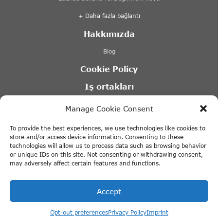
+ Daha fazla bağlantı
Hakkımızda
Blog
Cookie Policy
Iş ortakları
Lovers Kanal Turları Amsterdam
Manage Cookie Consent
Stromma kanal turları
To provide the best experiences, we use technologies like cookies to
Tours & Tickets Amsterdam
store and/or access device information. Consenting to these
technologies will allow us to process data such as browsing behavior
Canal Motorboats – Amsterdam tekne kiralama
or unique IDs on this site. Not consenting or withdrawing consent,
may adversely affect certain features and functions.
+ Daha fazla bağlantı
Accept
Opt-out preferences
Privacy Policy
Imprint
© 2026 ThingstodoinAmsterdam.com · All rights reserved