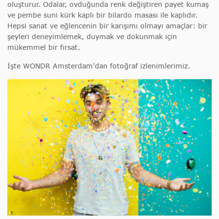
oluşturur. Odalar, ovduğunda renk değiştiren payet kumaş
ve pembe suni kürk kaplı bir bilardo masası ile kaplıdır.
Hepsi sanat ve eğlencenin bir karışımı olmayı amaçlar: bir
şeyleri deneyimlemek, duymak ve dokunmak için
mükemmel bir fırsat.
İşte WONDR Amsterdam’dan fotoğraf izlenimlerimiz.