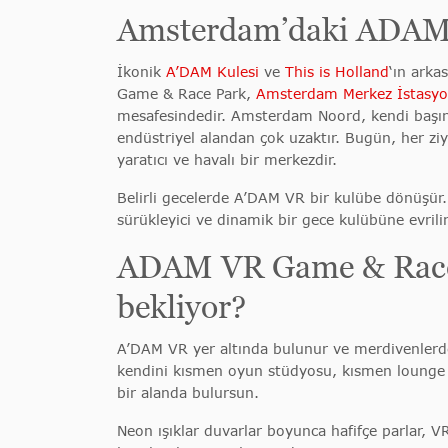
Amsterdam’daki ADAM
İkonik
A’DAM Kulesi
ve
This is Holland
‘ın ark
Game & Race Park,
Amsterdam Merkez İstasy
mesafesindedir. Amsterdam Noord, kendi başına
endüstriyel alandan çok uzaktır. Bugün, her ziy
yaratıcı ve havalı bir merkezdir.
Belirli gecelerde A’DAM VR bir kulübe dönüşür. 
sürükleyici ve dinamik bir gece kulübüne evrilir
ADAM VR Game & Race P
bekliyor?
A’DAM VR yer altında bulunur ve merdivenlerde
kendini kısmen oyun stüdyosu, kısmen lounge v
bir alanda bulursun.
Neon ışıklar duvarlar boyunca hafifçe parlar, VR