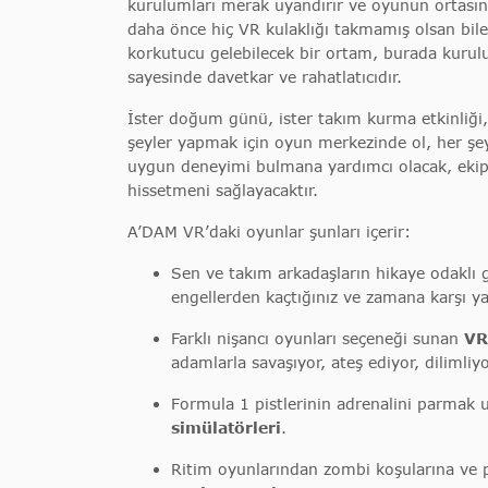
kurulumları merak uyandırır ve oyunun ortasın
daha önce hiç VR kulaklığı takmamış olsan bile
korkutucu gelebilecek bir ortam, burada kurul
sayesinde davetkar ve rahatlatıcıdır.
İster doğum günü, ister takım kurma etkinliği, 
şeyler yapmak için oyun merkezinde ol, her şey 
uygun deneyimi bulmana yardımcı olacak, ekip
hissetmeni sağlayacaktır.
A’DAM VR’daki oyunlar şunları içerir:
Sen ve takım arkadaşların hikaye odaklı g
engellerden kaçtığınız ve zamana karşı ya
Farklı nişancı oyunları seçeneği sunan
VR
adamlarla savaşıyor, ateş ediyor, dilimliyo
Formula 1 pistlerinin adrenalini parmak 
simülatörleri
.
Ritim oyunlarından zombi koşularına ve p