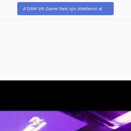
A'DAM VR Game Park için biletlerini al