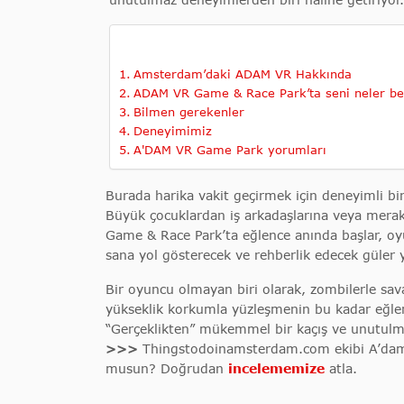
Amsterdam’daki ADAM VR Hakkında
ADAM VR Game & Race Park’ta seni neler be
Bilmen gerekenler
Deneyimimiz
A'DAM VR Game Park yorumları
Burada harika vakit geçirmek için deneyimli bi
Büyük çocuklardan iş arkadaşlarına veya merakl
Game & Race Park’ta eğlence anında başlar, oy
sana yol gösterecek ve rehberlik edecek güler 
Bir oyuncu olmayan biri olarak, zombilerle sav
yükseklik korkumla yüzleşmenin bu kadar eğlen
“Gerçeklikten” mükemmel bir kaçış ve unutulmaz
>>>
Thingstodoinamsterdam.com ekibi A’dam 
musun? Doğrudan
incelememize
atla.