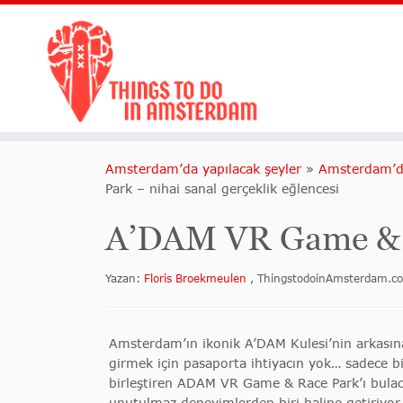
Amsterdam’da yapılacak şeyler
»
Amsterdam’da
Park – nihai sanal gerçeklik eğlencesi
A’DAM VR Game & Ra
Yazan:
Floris Broekmeulen
, ThingstodoinAmsterdam.c
Amsterdam’ın ikonik A’DAM Kulesi’nin arkasına
girmek için pasaporta ihtiyacın yok… sadece bir
birleştiren ADAM VR Game & Race Park’ı bula
unutulmaz deneyimlerden biri haline getiriyor.