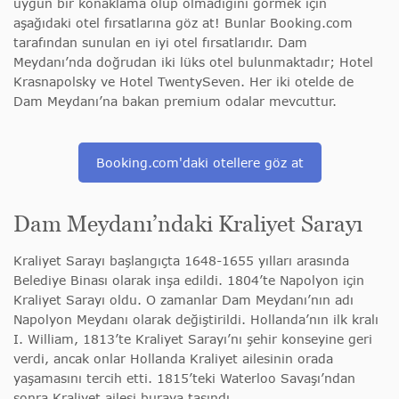
uygun bir konaklama olup olmadığını görmek için
aşağıdaki otel fırsatlarına göz at! Bunlar Booking.com
tarafından sunulan en iyi otel fırsatlarıdır. Dam
Meydanı’nda doğrudan iki lüks otel bulunmaktadır; Hotel
Krasnapolsky ve Hotel TwentySeven. Her iki otelde de
Dam Meydanı’na bakan premium odalar mevcuttur.
Booking.com'daki otellere göz at
Dam Meydanı’ndaki Kraliyet Sarayı
Kraliyet Sarayı başlangıçta 1648-1655 yılları arasında
Belediye Binası olarak inşa edildi. 1804’te Napolyon için
Kraliyet Sarayı oldu. O zamanlar Dam Meydanı’nın adı
Napolyon Meydanı olarak değiştirildi. Hollanda’nın ilk kralı
I. William, 1813’te Kraliyet Sarayı’nı şehir konseyine geri
verdi, ancak onlar Hollanda Kraliyet ailesinin orada
yaşamasını tercih etti. 1815’teki Waterloo Savaşı’ndan
sonra Kraliyet ailesi buraya taşındı.