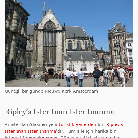
Güneşli bir günde Nieuwe Kerk Amsterdam
Ripley’s İster İnan İster İnanma
Amsterdam’daki en yeni
turistik yerlerden
biri
Ripley’s
İster İnan İster İnanma
‘dır. Tüm aile için harika bir
interaktif deneyim sunar. Dünyanın dört bir yanından