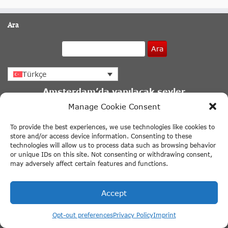
Ara
Ara
Türkçe
Amsterdam’da yapılacak şeyler
Manage Cookie Consent
Amsterdam Kanal Turu
Moulin Rouge Amsterdam
To provide the best experiences, we use technologies like cookies to
store and/or access device information. Consenting to these
Hollanda’nın Öne Çıkanları
technologies will allow us to process data such as browsing behavior
or unique IDs on this site. Not consenting or withdrawing consent,
Hop On & Hop Off Otobüs ve Tekne Turları
may adversely affect certain features and functions.
+ Daha fazla bağlantı
Accept
Amsterdam’daki Müzeler
Anne Frank Evi
Opt-out preferences
Privacy Policy
Imprint