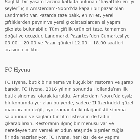
Sağlıklı bir yaşam tarzına katkıda bulunan “hayattaki en iyi
şeyler” için Amsterdam-Noord’da kapalı bir pazar olan
Landmarkt var. Pazarda taze balık, en iyi et, yerel
çiftliklerden peynir ve yerel çikolatacılardan el yapımı
çikolata bulunabilir. Tüm çiftlik ürünleri taze, tamamen
doğal ve ucuzdur. Landmarkt Pazartesi’den Cumartesi’ye
09.00 – 20.00 ve Pazar günleri 12.00 – 18.00 saatleri
arasında açıktır.
FC Hyena
FC Hyena, butik bir sinema ve küçük bir restoran ve şarap
barıdır. FC Hyena, 2016 yılının sonunda Hollanda’nın ilk
butik sineması olarak kuruldu. Amsterdam Noord’da eşsiz
bir konumda yer alan bu yerde, sadece IJ üzerindeki güzel
manzaranın değil, aynı zamanda iki olağanüstü sinema
salonunun ve sağlam bir film listesinin de tadını
çıkarabilirsin. Restoranın ilginç bir menüsü var ve
neredeyse tüm yemekler odun ateşinde pişirilen tuğla
fırında hazırlanıyor. FC Hyena, her ikisi de ev yapımı