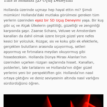
This is Holland 5D Uçuş Deneyimi
Hollanda üzerinde uçmayı hep hayal ettin mi? Şimdi
mümkün! Hollanda’daki mutlaka görülmesi gereken tüm
yerlerin üzerinden
eşsiz bir 5D Uçuş Deneyimi
yaşa. Bir kuş
gibi uç ve Alçak Ülkelerin çeşitliliği, güzelliği ve zenginliği
karşısında şaşır. Zaanse Schans, Veluwe ve Amsterdam
kanalları da dahil olmak üzere birçok güzel yere nefes
kesici bir yolculuk. Rüzgar, sis ve koku gibi ek efektlerle,
gerçekten bulutların arasında uçuyormuş, setleri
aşıyormuş ve fırtınalara meydan okuyormuş gibi
hissedeceksin. Hollanda Dünya Mirası Alanları’nın
üzerinden uçarken rüzgarı saçlarında hisset. Kanalları,
polderleri, lale tarlalarını ve Hollanda’nın diğer güzel
yerlerini yeni bir perspektiften gör. Hollanda’nın nasıl
ortaya çıktığını ve deniz seviyesinin altında nasıl varlığını
sürdürdüğünü öğren.