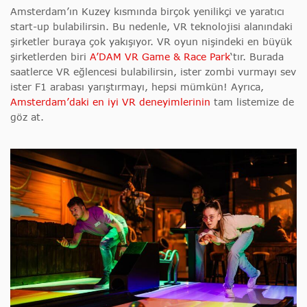
Amsterdam’ın Kuzey kısmında birçok yenilikçi ve yaratıcı
start-up bulabilirsin. Bu nedenle, VR teknolojisi alanındaki
şirketler buraya çok yakışıyor. VR oyun nişindeki en büyük
şirketlerden biri
A’DAM VR Game & Race Park
‘tır. Burada
saatlerce VR eğlencesi bulabilirsin, ister zombi vurmayı sev
ister F1 arabası yarıştırmayı, hepsi mümkün! Ayrıca,
Amsterdam’daki en iyi VR deneyimlerinin
tam listemize de
göz at.