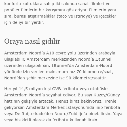
konforlu koltuklara sahip iki salonda sanat filmleri ve
popüler filmlerin bir karışımını gösteriyor. Filmlerin yanı
sıra, burası atıştırmalıklar (taco ve istiridye) ve içecekler
için de iyi bir yerdir.
Oraya nasıl gidilir
Amsterdam-Noord’a A10 çevre yolu üzerinden arabayla
ulaşılabilir. Amsterdam merkezinden Noord’a IJtunnel
üzerinden ulaşabilirsin. IJtunnel’da Amsterdam-Noord
yönünde izin verilen maksimum hız 70 kilometre/saat,
Noord’dan şehir merkezine ise 50 kilometre/saattir.
Her yıl 14,5 milyon kişi GVB feribotu veya otobüsle
Amsterdam-Noord’a seyahat ediyor. Bu sayı Kuzey/Güney
hattının gelişiyle artacak. Henüz biraz bekliyoruz. Trenle
geliyorsan Amsterdam Merkez İstasyonu’nda inip feribota
veya De Ruijterkade’den Noord/Zuidlijn’a binebilirsin. Yaya
veya bisikletli olarak da feribotu kullanabilirsin.