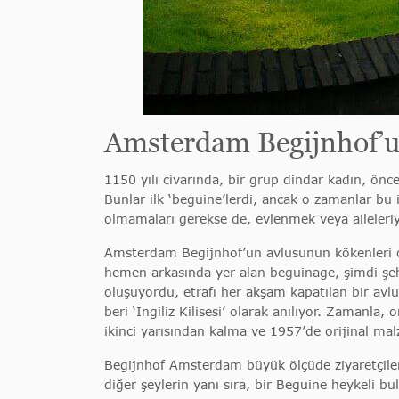
Amsterdam Begijnhof’u
1150 yılı civarında, bir grup dindar kadın, önc
Bunlar ilk ‘beguine’lerdi, ancak o zamanlar bu i
olmamaları gerekse de, evlenmek veya aileleriyl
Amsterdam Begijnhof’un avlusunun kökenleri on 
hemen arkasında yer alan beguinage, şimdi şehi
oluşuyordu, etrafı her akşam kapatılan bir avlu
beri ‘İngiliz Kilisesi’ olarak anılıyor. Zamanla
ikinci yarısından kalma ve 1957’de orijinal mal
Begijnhof Amsterdam büyük ölçüde ziyaretçilere 
diğer şeylerin yanı sıra, bir Beguine heykeli b