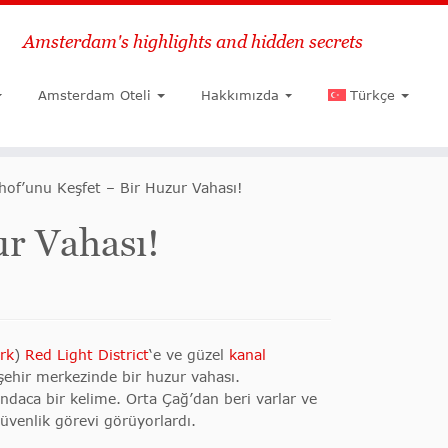
Amsterdam's highlights and hidden secrets
Ara
Amsterdam Oteli
Hakkımızda
Türkçe
of’unu Keşfet – Bir Huzur Vahası!
ur Vahası!
rk
)
Red Light District
‘e ve güzel
kanal
ehir merkezinde bir huzur vahası.
andaca bir kelime. Orta Çağ’dan beri varlar ve
güvenlik görevi görüyorlardı.