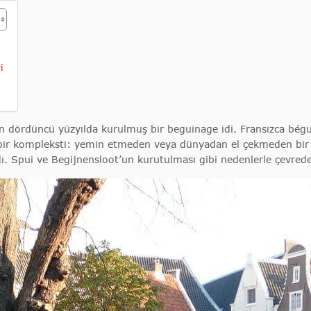
i
 on dördüncü yüzyılda kurulmuş bir beguinage idi. Fransızca bég
bir kompleksti: yemin etmeden veya dünyadan el çekmeden bir t
ı. Spui ve Begijnensloot’un kurutulması gibi nedenlerle çevred