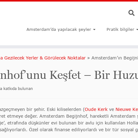
Amsterdam’da yapılacak şeyler
Pratik bilgiler
 Gezilecek Yerler & Görülecek Noktalar
»
Amsterdam’ın Begijnh
nhof’unu Keşfet – Bir Huz
a katkıda bulunan
azgeçmeyen bir şehir. Eski kiliselerden (
Oude Kerk
ve
Nieuwe Ke
ret etmeye değer. Amsterdam Begijnhof, hareketli Amsterdam ş
e’, etrafında düşkünler evi bulunan bir avlu için kullanılan Holl
ağlıyorlardı. Özel olarak finanse ediliyorlardı ve bir tür sosyal 