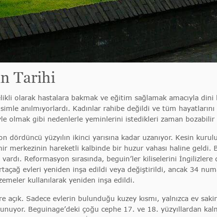
n Tarihi
elikli olarak hastalara bakmak ve eğitim sağlamak amacıyla dini 
simle anılmıyorlardı. Kadınlar rahibe değildi ve tüm hayatlarını 
e olmak gibi nedenlerle yeminlerini istedikleri zaman bozabilir 
dördüncü yüzyılın ikinci yarısına kadar uzanıyor. Kesin kuruluş
r merkezinin hareketli kalbinde bir huzur vahası haline geldi. B
 vardı. Reformasyon sırasında, beguin’ler kiliselerini İngilizle
, ortaçağ evleri yeniden inşa edildi veya değiştirildi, ancak 34 n
zemeler kullanılarak yeniden inşa edildi.
açık. Sadece evlerin bulunduğu kuzey kısmı, yalnızca ev sakinleri
ulunuyor. Beguinage’deki çoğu cephe 17. ve 18. yüzyıllardan kalm