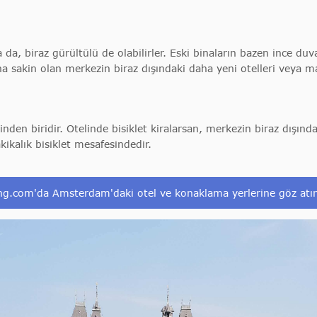
da, biraz gürültülü de olabilirler. Eski binaların bazen ince duvar
 sakin olan merkezin biraz dışındaki daha yeni otelleri veya mah
den biridir. Otelinde bisiklet kiralarsan, merkezin biraz dışınd
kalık bisiklet mesafesindedir.
ng.com'da Amsterdam'daki otel ve konaklama yerlerine göz atı