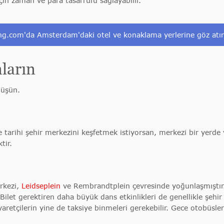
çin zaman ve para tasarrufu sağlayabilir.
ng.com'da Amsterdam'daki otel ve konaklama yerlerine göz atı
ların
düşün.
 tarihi şehir merkezini keşfetmek istiyorsan, merkezi bir yerde v
tir.
rkezi,
Leidseplein
ve Rembrandtplein çevresinde yoğunlaşmıştır.
Bilet gerektiren daha büyük dans etkinlikleri de genellikle şeh
yaretçilerin yine de taksiye binmeleri gerekebilir. Gece otobüsle