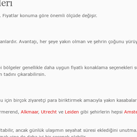
eri
 Fiyatlar konuma göre önemli ölçüde değişir.
olanlardır. Avantajı, her şeye yakın olman ve şehrin çoğunu yürü
bölgeler genellikle daha uygun fiyatlı konaklama seçenekleri s
 tadını çıkarabilirsin.
u için birçok ziyaretçi para biriktirmek amacıyla yakın kasabalar
urmerend,
Alkmaar
,
Utrecht
ve
Leiden
gibi şehirlerin hepsi
Amste
tabilir, ancak günlük ulaşımın seyahat süresi eklediğini unutma
k yine de daha iyi bir seçenek olabilir.