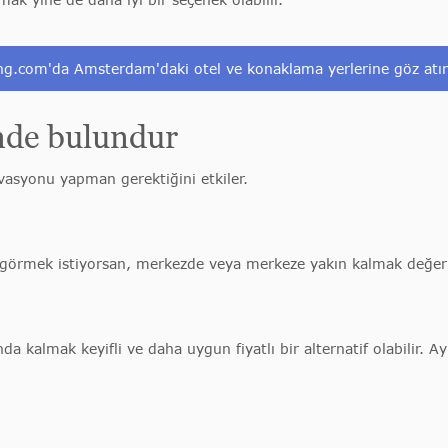
ng.com'da Amsterdam'daki otel ve konaklama yerlerine göz atı
ünde bulundur
asyonu yapman gerektiğini etkiler.
görmek istiyorsan, merkezde veya merkeze yakın kalmak değerl
da kalmak keyifli ve daha uygun fiyatlı bir alternatif olabilir.