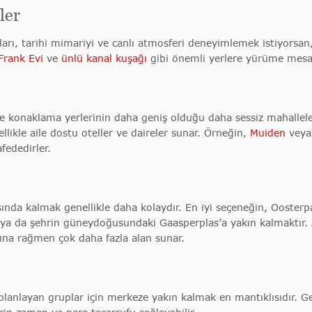
ler
ları, tarihi mimariyi ve canlı atmosferi deneyimlemek istiyorsa
Frank Evi
ve
ünlü kanal kuşağı
gibi önemli yerlere yürüme mesaf
u ve konaklama yerlerinin daha geniş olduğu daha sessiz mahall
ikle aile dostu oteller ve daireler sunar. Örneğin,
Muiden
vey
fededirler.
ışında kalmak genellikle daha kolaydır. En iyi seçeneğin, Ooster
ya da şehrin güneydoğusundaki Gaasperplas’a yakın kalmaktır. 
ına rağmen çok daha fazla alan sunar.
planlayan gruplar için merkeze yakın kalmak en mantıklısıdır. Gec