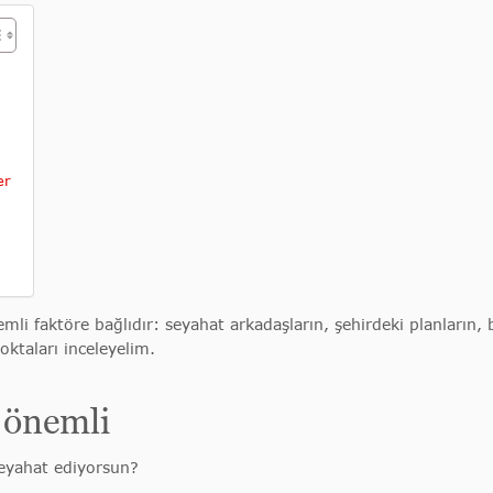
er
li faktöre bağlıdır: seyahat arkadaşların, şehirdeki planların, 
ktaları inceleyelim.
 önemli
seyahat ediyorsun?