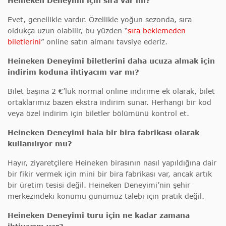
Heineken Deneyimi için sıra var mı?
Evet, genellikle vardır. Özellikle yoğun sezonda, sıra
oldukça uzun olabilir, bu yüzden “
sıra beklemeden
biletlerini
” online satın almanı tavsiye ederiz.
Heineken Deneyimi biletlerini daha ucuza almak için
indirim koduna ihtiyacım var mı?
Bilet başına 2 €’luk normal online indirime ek olarak, bilet
ortaklarımız bazen ekstra indirim sunar. Herhangi bir kod
veya özel indirim için biletler bölümünü kontrol et.
Heineken Deneyimi hala bir bira fabrikası olarak
kullanılıyor mu?
Hayır, ziyaretçilere Heineken birasının nasıl yapıldığına dair
bir fikir vermek için mini bir bira fabrikası var, ancak artık
bir üretim tesisi değil. Heineken Deneyimi’nin şehir
merkezindeki konumu günümüz talebi için pratik değil.
Heineken Deneyimi turu için ne kadar zamana