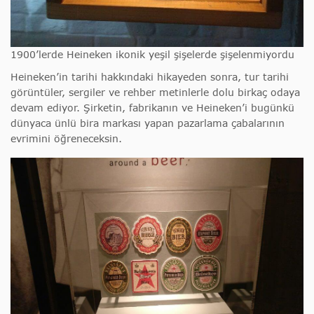
1900’lerde Heineken ikonik yeşil şişelerde şişelenmiyordu
Heineken’in tarihi hakkındaki hikayeden sonra, tur tarihi
görüntüler, sergiler ve rehber metinlerle dolu birkaç odaya
devam ediyor. Şirketin, fabrikanın ve Heineken’i bugünkü
dünyaca ünlü bira markası yapan pazarlama çabalarının
evrimini öğreneceksin.