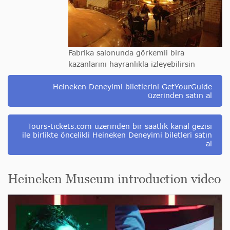
Fabrika salonunda görkemli bira
kazanlarını hayranlıkla izleyebilirsin
Heineken Deneyimi biletlerini GetYourGuide
üzerinden satın al
Tours-tickets.com üzerinden bir saatlik kanal gezisi
ile birlikte öncelikli Heineken Deneyimi biletleri satın
al
Heineken Museum introduction video