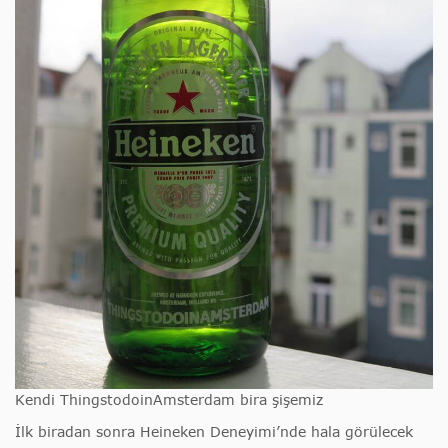
Kendi ThingstodoinAmsterdam bira şişemiz
İlk biradan sonra Heineken Deneyimi’nde hala görülecek