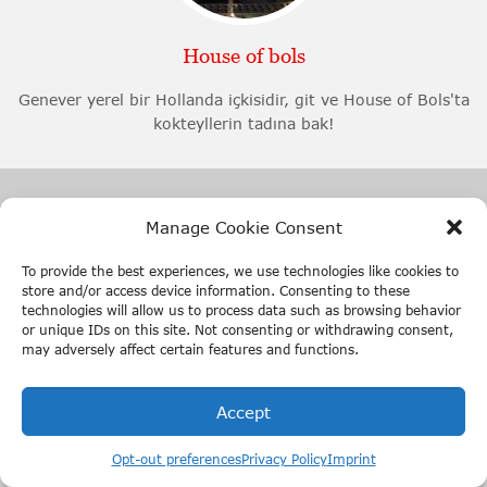
House of bols
Genever yerel bir Hollanda içkisidir, git ve House of Bols'ta
kokteyllerin tadına bak!
Manage Cookie Consent
To provide the best experiences, we use technologies like cookies to
store and/or access device information. Consenting to these
technologies will allow us to process data such as browsing behavior
or unique IDs on this site. Not consenting or withdrawing consent,
may adversely affect certain features and functions.
Amsterdam Ice Bar
Accept
Online bilet al @ GetYourGuide.com
Buzdan yapılmış bu barda serinletici bir içecek iç!
Opt-out preferences
Privacy Policy
Imprint