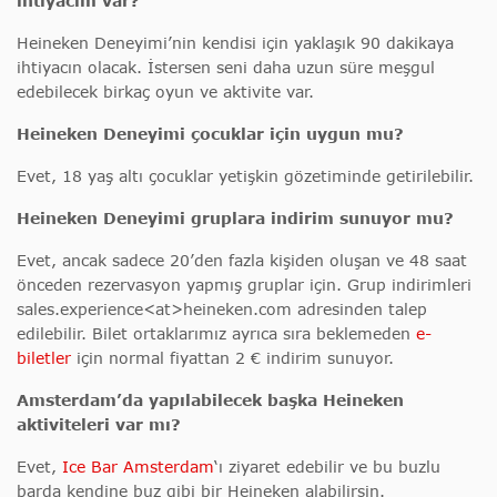
ihtiyacım var?
Heineken Deneyimi’nin kendisi için yaklaşık 90 dakikaya
ihtiyacın olacak. İstersen seni daha uzun süre meşgul
edebilecek birkaç oyun ve aktivite var.
Heineken Deneyimi
çocuklar için uygun mu?
Evet, 18 yaş altı çocuklar yetişkin gözetiminde getirilebilir.
Heineken Deneyimi gruplara indirim sunuyor mu?
Evet, ancak sadece 20’den fazla kişiden oluşan ve 48 saat
önceden rezervasyon yapmış gruplar için. Grup indirimleri
sales.experience<at>heineken.com adresinden talep
edilebilir. Bilet ortaklarımız ayrıca sıra beklemeden
e-
biletler
için normal fiyattan 2 € indirim sunuyor.
Amsterdam’da yapılabilecek başka Heineken
aktiviteleri var mı?
Evet,
Ice Bar Amsterdam
‘ı ziyaret edebilir ve bu buzlu
barda kendine buz gibi bir Heineken alabilirsin.