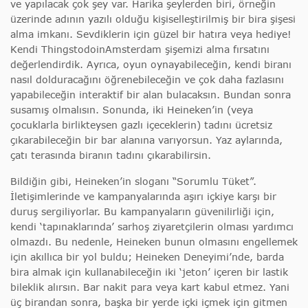
ve yapılacak çok şey var. Harika şeylerden biri, örneğin
üzerinde adının yazılı olduğu kişiselleştirilmiş bir bira şişesi
alma imkanı. Sevdiklerin için güzel bir hatıra veya hediye!
Kendi ThingstodoinAmsterdam şişemizi alma fırsatını
değerlendirdik. Ayrıca, oyun oynayabileceğin, kendi biranı
nasıl dolduracağını öğrenebileceğin ve çok daha fazlasını
yapabileceğin interaktif bir alan bulacaksın. Bundan sonra
susamış olmalısın. Sonunda, iki Heineken’in (veya
çocuklarla birlikteysen gazlı içeceklerin) tadını ücretsiz
çıkarabileceğin bir bar alanına varıyorsun. Yaz aylarında,
çatı terasında biranın tadını çıkarabilirsin.
Bildiğin gibi, Heineken’in sloganı “Sorumlu Tüket”.
İletişimlerinde ve kampanyalarında aşırı içkiye karşı bir
duruş sergiliyorlar. Bu kampanyaların güvenilirliği için,
kendi ‘tapınaklarında’ sarhoş ziyaretçilerin olması yardımcı
olmazdı. Bu nedenle, Heineken bunun olmasını engellemek
için akıllıca bir yol buldu; Heineken Deneyimi’nde, barda
bira almak için kullanabileceğin iki ‘jeton’ içeren bir lastik
bileklik alırsın. Bar nakit para veya kart kabul etmez. Yani
üç birandan sonra, başka bir yerde içki içmek için gitmen