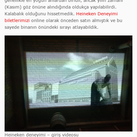
genellikle en yoğun anlardan biridir, ancak yılın zamanı
(Kasım) göz önüne alındığında oldukça yapılabilirdi.
Kalabalık olduğunu hissetmedik.
Heineken Deneyimi
biletlerimizi
online olarak önceden satın almıştık ve bu
sayede binanın önündeki sırayı atlayabildik.
Heineken deneyimi – giriş videosu