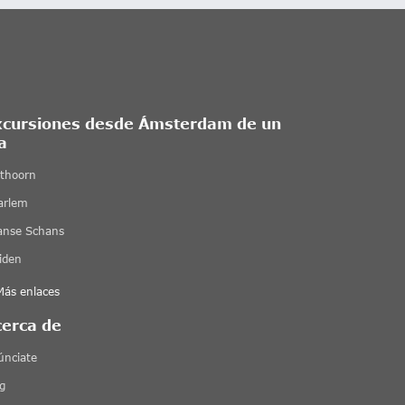
xcursiones desde Ámsterdam de un
a
ethoorn
arlem
anse Schans
iden
Más enlaces
cerca de
únciate
g