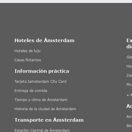
Hoteles de Ámsterdam
E
dí
Hoteles de lujo
Gi
Casas flotantes
Ha
Información práctica
Za
Tarjeta Iamsterdam City Card
Mu
Entrega de comida
+ 
Tiempo y clima de Ámsterdam
A
Historia de la ciudad de Ámsterdam
An
Transporte en Ámsterdam
Blo
Estación Central de Ámsterdam