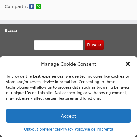
Compartir:
Buscar
Buscar
Español
Manage Cookie Consent
Cosas que hacer en Ámsterdam
To provide the best experiences, we use technologies like cookies to
Lugares turisticos de Ámsterdam
store and/or access device information. Consenting to these
technologies will allow us to process data such as browsing behavior
Crucero por los canales de Ámsterdam
or unique IDs on this site. Not consenting or withdrawing consent,
may adversely affect certain features and functions.
Apertura del Keukenhof 2027
Moulin Rouge Ámsterdam
Accept
+ Más enlaces
Opt-out preferences
Privacy Policy
Pie de imprenta
Museos en Ámsterdam