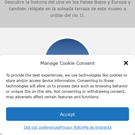
Descubre la historia del cine en los Países Bajos y Europa y
también relájate en la soleada terraza de este museo a
orillas del río IJ.
Manage Cookie Consent
To provide the best experiences, we use technologies like cookies to
store and/or access device information. Consenting to these
technologies will allow us to process data such as browsing behavior
or unique IDs on this site. Not consenting or withdrawing consent,
Lookout Amsterdam
may adversely affect certain features and functions.
Visita el edificio más alto y moderno de Ámsterdam y
disfruta de todos los restaurantes y bares que tiene para
Accept
ofrecer.
Opt-out preferences
Privacy Policy
Pie de imprenta