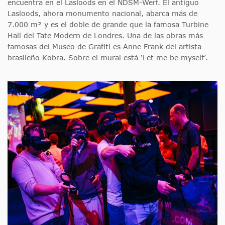
encuentra en el Lasloods en el NDSM-Werf. El antiguo
Lasloods, ahora monumento nacional, abarca más de
7.000 m² y es el doble de grande que la famosa Turbine
Hall del Tate Modern de Londres. Una de las obras más
famosas del Museo de Grafiti es Anne Frank del artista
brasileño Kobra. Sobre el mural está ‘Let me be myself’.