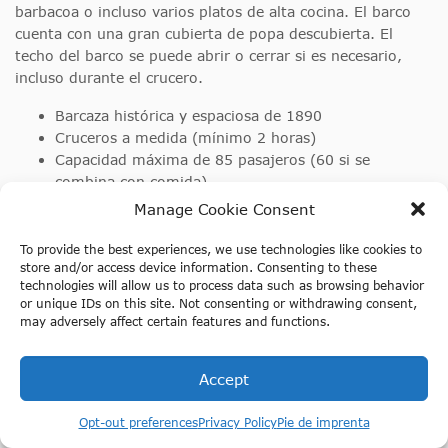
barbacoa o incluso varios platos de alta cocina. El barco
cuenta con una gran cubierta de popa descubierta. El
techo del barco se puede abrir o cerrar si es necesario,
incluso durante el crucero.
Barcaza histórica y espaciosa de 1890
Cruceros a medida (mínimo 2 horas)
Capacidad máxima de 85 pasajeros (60 si se
combina con comida)
Capitán y anfitriona para el bar a bordo incluidos
Manage Cookie Consent
Aseo a bordo
Techo desmontable
To provide the best experiences, we use technologies like cookies to
store and/or access device information. Consenting to these
technologies will allow us to process data such as browsing behavior
or unique IDs on this site. Not consenting or withdrawing consent,
Solicita un presupuesto para Bota Fogo
may adversely affect certain features and functions.
directamente en Rentaboatamsterdam.com
Accept
¡Presupuesto gratuito, sin compromiso, sin letra pequeña!
Opt-out preferences
Privacy Policy
Pie de imprenta