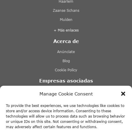
Haarlem
Zaanse Schans
Muiden
+ Más enlaces
Acerca de
Anúnciate
Blog
Cookie Policy
Empresas asociadas
Lovers Ámsterdam
Manage Cookie Consent
Stromma Canal Tours Ámsterdam
To provide the best experiences, we use technologies like cookies to
Tours & Tickets Ámsterdam
store and/or access device information. Consenting to these
technologies will allow us to process data such as browsing behavior
Tiqets
or unique IDs on this site. Not consenting or withdrawing consent,
may adversely affect certain features and functions.
+ Más enlaces