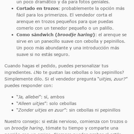
un poco dramático y da para fotos geniales.
Cortado en trozos
: probablemente la opción más
fácil para los primerizos. El vendedor corta el
arenque en trozos pequeños para que puedas
comerlo con un tenedor pequeño o un palillo.
Como sándwich (
broodje haring
)
: el arenque se
sirve en un panecillo suave con cebolla y pepinillos.
Un poco más abundante y una introducción más
suave si no estás seguro.
Cuando hagas el pedido, puedes personalizar tus
ingredientes. ¿No te gustan las cebollas o los pepinillos?
Simplemente dilo. Si el vendedor pregunta “
uitjes, zuur?
”
puedes responder con:
“
Ja, allebei
”: sí, ambos
“
Alleen uitjes
”: solo cebollas
“
Zonder uitjes en zuur
”: sin cebollas ni pepinillos
Nuestro consejo: si estás nervioso, comienza con trozos o
un
broodje haring
, tómate tu tiempo y comparte una