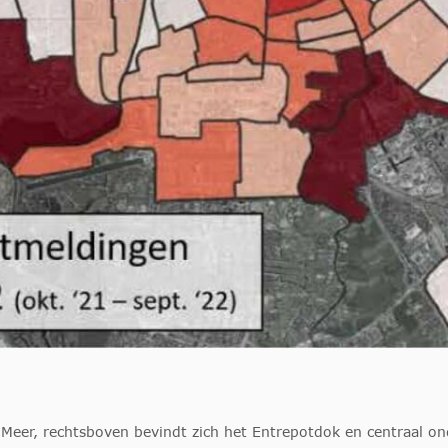
Meer, rechtsboven bevindt zich het Entrepotdok en centraal ond