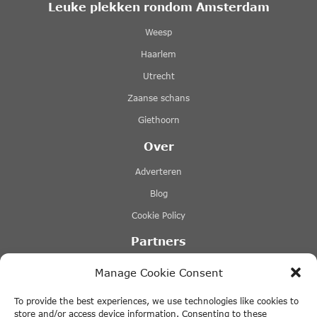
Leuke plekken rondom Amsterdam
Weesp
Haarlem
Utrecht
Zaanse schans
Giethoorn
Over
Adverteren
Blog
Cookie Policy
Partners
Rederij Lovers
Manage Cookie Consent
Stromma rondvaarten
To provide the best experiences, we use technologies like cookies to
Tours & Tickets Amsterdam
store and/or access device information. Consenting to these