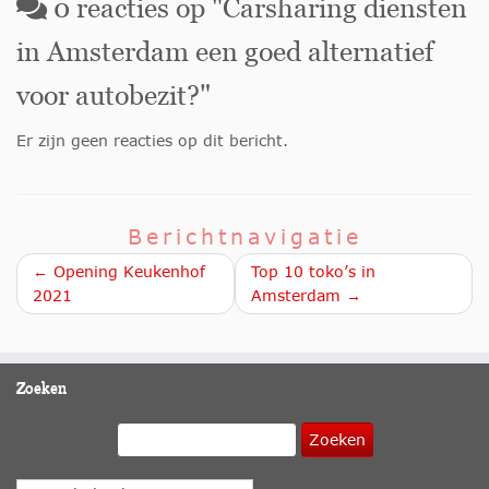
0
reacties op "
Carsharing diensten
in Amsterdam een goed alternatief
voor autobezit?
"
Er zijn geen reacties op dit bericht.
Berichtnavigatie
← Opening Keukenhof
Top 10 toko’s in
2021
Amsterdam →
Zoeken
Zoeken