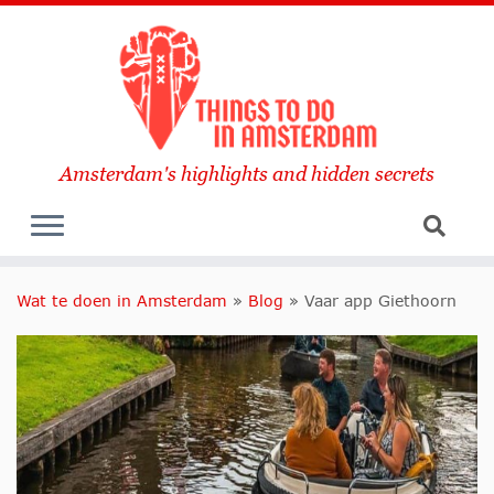
Amsterdam's highlights and hidden secrets
Wat te doen in Amsterdam
»
Blog
»
Vaar app Giethoorn