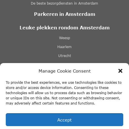
De beste bezorgdiensten in Amsterdam
Parkeren in Amsterdam
Leuke plekken rondom Amsterdam
Weesp
Haarlem
Utrecht
Zaanse schans
Manage Cookie Consent
Giethoorn
To provide the best experiences, we use technologies like cookies to
Over
store and/or access device information. Consenting to these
technologies will allow us to process data such as browsing behavior
Adverteren
or unique IDs on this site. Not consenting or withdrawing consent,
may adversely affect certain features and functions.
Blog
Cookie Policy
Accept
Partners