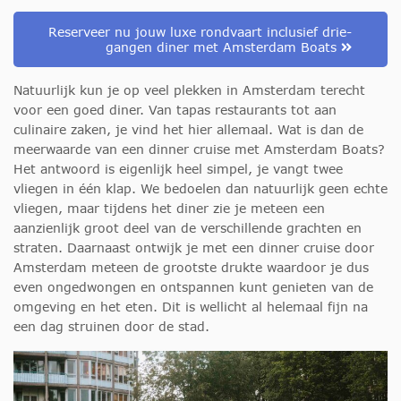
Reserveer nu jouw luxe rondvaart inclusief drie-
gangen diner met Amsterdam Boats
Natuurlijk kun je op veel plekken in Amsterdam terecht
voor een goed diner. Van tapas restaurants tot aan
culinaire zaken, je vind het hier allemaal. Wat is dan de
meerwaarde van een
dinner
cruise met Amsterdam
Boats
?
Het antwoord is eigenlijk heel simpel, je vangt twee
vliegen in één klap. We bedoelen dan natuurlijk geen echte
vliegen, maar tijdens het diner zie je meteen een
aanzienlijk groot deel van de verschillende grachten en
straten. Daarnaast ontwijk je met een
dinner
cruise
door
Amsterdam meteen de grootste drukte waardoor je dus
even ongedwongen en ontspannen kunt genieten van de
omgeving en het eten. Dit is wellicht al helemaal fijn na
een dag struinen door de stad.