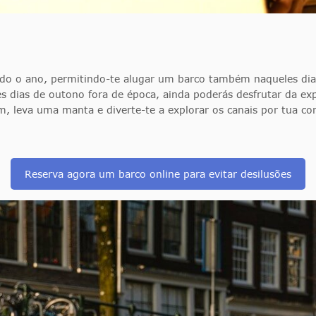
odo o ano, permitindo-te alugar um barco também naqueles dia
es dias de outono fora de época, ainda poderás desfrutar da ex
, leva uma manta e diverte-te a explorar os canais por tua con
Reserva agora um barco online para evitar desilusões