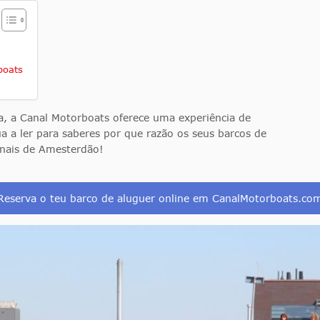
boats
a, a Canal Motorboats oferece uma experiência de
a a ler para saberes por que razão os seus barcos de
canais de Amesterdão!
Reserva o teu barco de aluguer online em CanalMotorboats.co