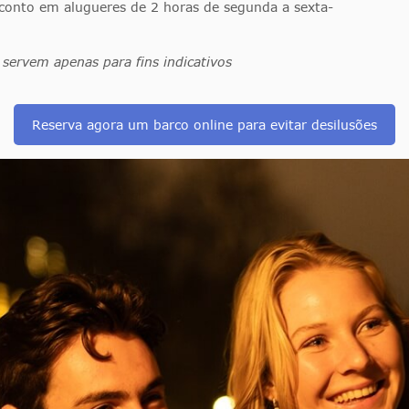
conto em alugueres de 2 horas de segunda a sexta-
e servem apenas para fins indicativos
Reserva agora um barco online para evitar desilusões