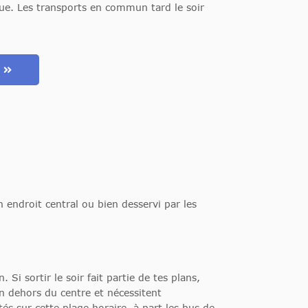
ique. Les transports en commun tard le soir
m
n endroit central ou bien desservi par les
Si sortir le soir fait partie de tes plans,
n dehors du centre et nécessitent
s sur cette plage horaire, à part les bus de