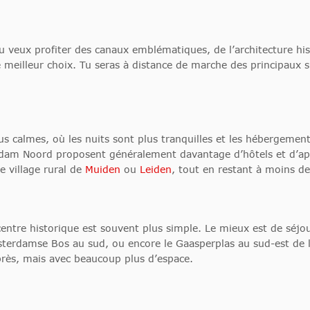
u veux profiter des canaux emblématiques, de l’architecture hi
e meilleur choix. Tu seras à distance de marche des principaux
lus calmes, où les nuits sont plus tranquilles et les hébergem
m Noord proposent généralement davantage d’hôtels et d’appa
le village rural de
Muiden
ou
Leiden
, tout en restant à moins de
centre historique est souvent plus simple. Le mieux est de séjo
sterdamse Bos au sud, ou encore le Gaasperplas au sud-est de la
 près, mais avec beaucoup plus d’espace.