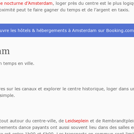
ie nocturne d’Amsterdam
, loger près du centre est le plus log
ximité peut te faire gagner du temps et de l’argent en taxis.
uvre les hôtels & hébergements à Amsterdam sur Booking.co
dam
n temps en ville.
res sur les canaux et explorer le centre historique, loger dans u
simple.
out autour du centre-ville, de
Leidseplein
et de Rembrandtplein. 
nements dance payants ont aussi souvent lieu dans des salles e
e est entre 1h00 et 6h00. Les transports en commun sont limité