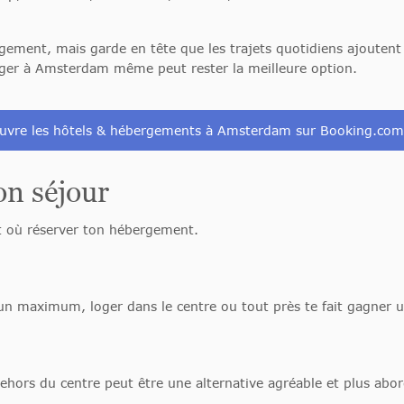
rgement, mais garde en tête que les trajets quotidiens ajoute
loger à Amsterdam même peut rester la meilleure option.
uvre les hôtels & hébergements à Amsterdam sur Booking.co
on séjour
it où réserver ton hébergement.
 un maximum, loger dans le centre ou tout près te fait gagner 
 dehors du centre peut être une alternative agréable et plus abor