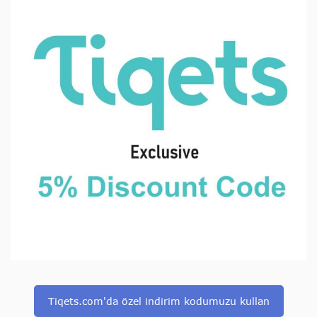
Tiqets.com'da özel indirim kodumuzu kullan