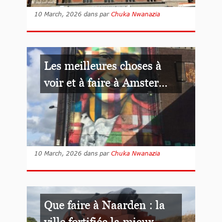
10 March, 2026
dans
par
Chuka Nwanazia
Les meilleures choses à
voir et à faire à Amster...
10 March, 2026
dans
par
Chuka Nwanazia
Que faire à Naarden : la
ville fortifiée la mieux...